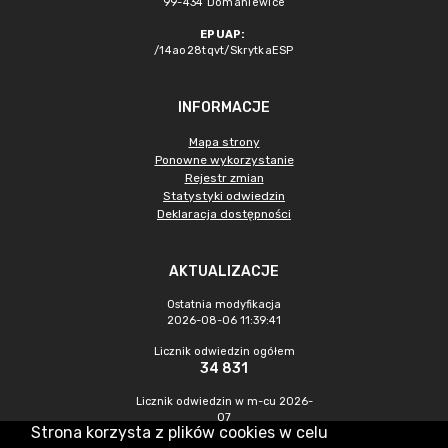
99-434 Domaniewice
EPUAP:
/14ao28tqvt/SkrytkaESP
INFORMACJE
Mapa strony
Ponowne wykorzystanie
Rejestr zmian
Statystyki odwiedzin
Deklaracja dostępności
AKTUALIZACJE
Ostatnia modyfikacja
2026-08-06 11:39:41
Licznik odwiedzin ogółem
34 831
Licznik odwiedzin w m-cu 2026-
07
Strona korzysta z plików cookies w celu
155