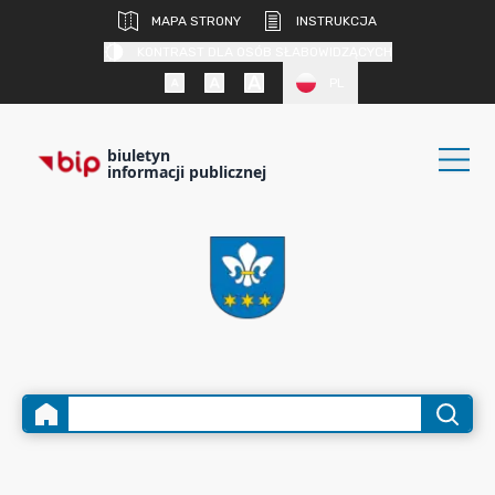
MAPA STRONY
INSTRUKCJA
KONTRAST DLA OSÓB SŁABOWIDZĄCYCH
PL
biuletyn
informacji publicznej