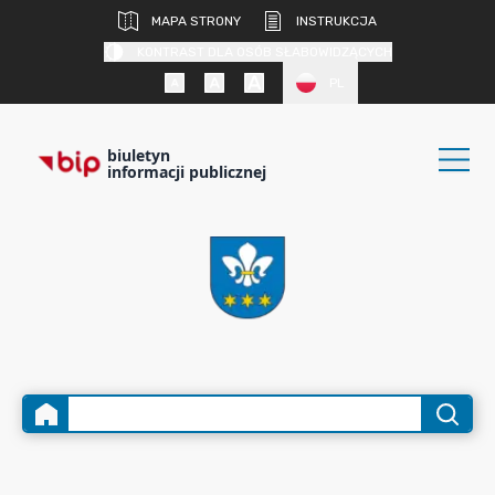
MAPA STRONY
INSTRUKCJA
KONTRAST DLA OSÓB SŁABOWIDZĄCYCH
PL
biuletyn
informacji publicznej