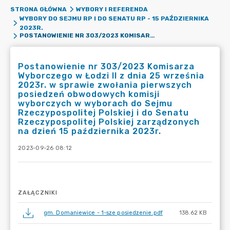
STRONA GŁÓWNA
WYBORY I REFERENDA
WYBORY DO SEJMU RP I DO SENATU RP - 15 PAŹDZIERNIKA
2023R.
POSTANOWIENIE NR 303/2023 KOMISARZA WYBORCZEGO W ŁODZI II Z DNIA 25 WRZEŚNIA 2023R. W SPRAWIE ZWOŁANIA PIERWSZYCH POSIEDZEŃ OBWODOWYCH KOMISJI WYBORCZYCH W WYBORACH DO SEJMU RZECZYPOSPOLITEJ POLSKIEJ I DO SENATU RZECZYPOSPOLITEJ POLSKIEJ ZARZĄDZONYCH NA DZIEŃ 15 PAŹDZIERNIKA 2023R.
Postanowienie nr 303/2023 Komisarza
Wyborczego w Łodzi II z dnia 25 września
2023r. w sprawie zwołania pierwszych
posiedzeń obwodowych komisji
wyborczych w wyborach do Sejmu
Rzeczypospolitej Polskiej i do Senatu
Rzeczypospolitej Polskiej zarządzonych
na dzień 15 października 2023r.
2023-09-26 08:12
ZAŁĄCZNIKI
gm. Domaniewice - 1-sze posiedzenie.pdf
138.62 KB