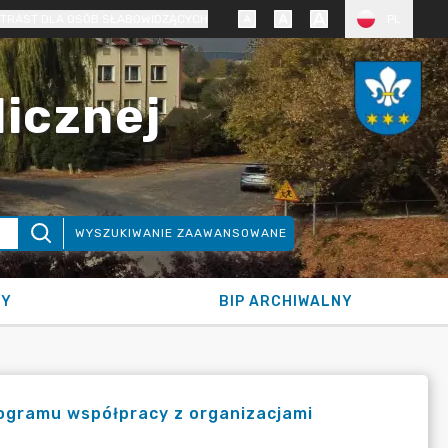
TRAST DLA OSÓB SŁABOWIDZĄCYCH
PL
licznej
WYSZUKIWANIE ZAAWANSOWANE
NY
BIP ARCHIWALNY
rogramu współpracy z organizacjami