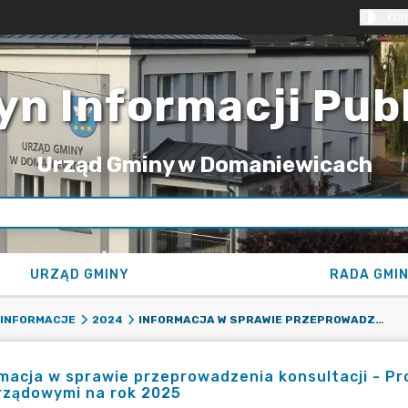
KON
yn Informacji Pub
Urząd Gminy w Domaniewicach
URZĄD GMINY
RADA GMI
INFORMACJA W SPRAWIE PRZEPROWADZENIA KONSULTACJI - PROGRAMU WSPÓŁPRACY Z ORGANIZACJAMI POZARZĄDOWYMI NA ROK 2025
 INFORMACJE
2024
macja w sprawie przeprowadzenia konsultacji - P
rządowymi na rok 2025