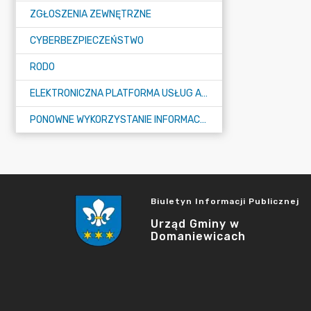
ZGŁOSZENIA ZEWNĘTRZNE
CYBERBEZPIECZEŃSTWO
RODO
ELEKTRONICZNA PLATFORMA USŁUG ADMINISTRACJI PUBLICZNEJ - EPUAP
PONOWNE WYKORZYSTANIE INFORMACJI PUBLICZNEJ
Biuletyn Informacji Publicznej
Urząd Gminy w
Domaniewicach