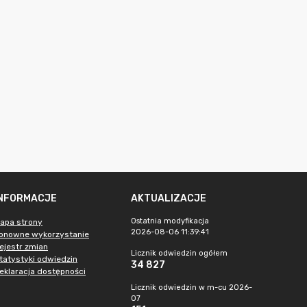
INFORMACJE
AKTUALIZACJE
Ostatnia modyfikacja
apa strony
2026-08-06 11:39:41
onowne wykorzystanie
ejestr zmian
Licznik odwiedzin ogółem
tatystyki odwiedzin
34 827
eklaracja dostępności
Licznik odwiedzin w m-cu 2026-
07