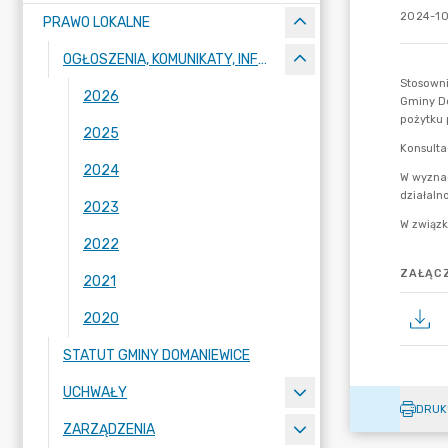
2024-10
PRAWO LOKALNE
OGŁOSZENIA, KOMUNIKATY, INFORMACJE
2026
2025
2024
2023
2022
ZAŁĄCZ
2021
2020
STATUT GMINY DOMANIEWICE
UCHWAŁY
DRUK
ZARZĄDZENIA