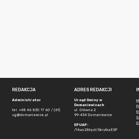
REDAKCJA
ADRES REDAKCJI
Administrator
Urząd Gminy w
M
Domaniewicach
P
tel. +48 46 830 17 60 / (61)
ul. Główna 2
R
ug@domaniewice.pl
99-434 Domaniewice
S
D
EPUAP:
/14ao28tqvt/SkrytkaESP