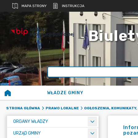
MAPA STRONY
INSTRUKCJA
biuletyn
Biulet
informacji publicznej
WŁADZE GMINY
STRONA GŁÓWNA
PRAWO LOKALNE
OGŁOSZENIA, KOMUNIKATY,
ORGANY WŁADZY
Infor
poza
URZĄD GMINY