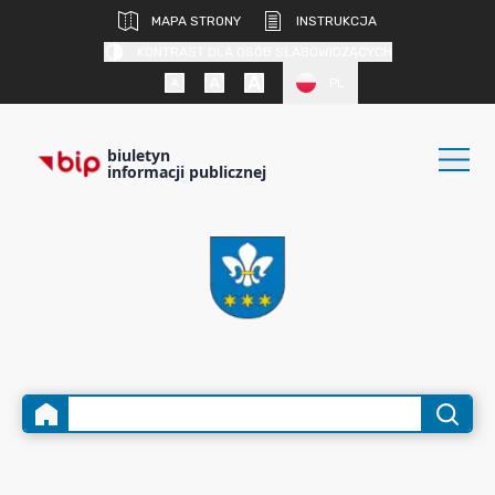
MAPA STRONY
INSTRUKCJA
KONTRAST DLA OSÓB SŁABOWIDZĄCYCH
PL
biuletyn
informacji publicznej