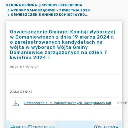
STRONA GŁÓWNA
WYBORY I REFERENDA
WYBORY SAMORZĄDOWE - 7 KWIETNIA 2024
OBWIESZCZENIE GMINNEJ KOMISJI WYBORCZEJ W DOMANIEWICACH Z DNIA 19 MARCA 2024 R. O ZAREJESTROWANYCH KANDYDATACH NA WÓJTA W WYBORACH WÓJTA GMINY DOMANIEWICE ZARZĄDZONYCH NA DZIEŃ 7 KWIETNIA 2024 R.
Obwieszczenie Gminnej Komisji Wyborczej
w Domaniewicach z dnia 19 marca 2024 r.
o zarejestrowanych kandydatach na
wójta w wyborach Wójta Gminy
Domaniewice zarządzonych na dzień 7
kwietnia 2024 r.
2024-03-19 17:25
ZAŁĄCZNIKI
Obwieszczenie_o_zarejestrowanych_kandydatach.pdf
103.28
DRUKUJ
ZAPISZ DO PDF
METRYCZKA