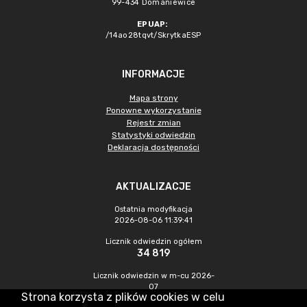
99-434 Domaniewice
EPUAP:
/14ao28tqvt/SkrytkaESP
INFORMACJE
Mapa strony
Ponowne wykorzystanie
Rejestr zmian
Statystyki odwiedzin
Deklaracja dostępności
AKTUALIZACJE
Ostatnia modyfikacja
2026-08-06 11:39:41
Licznik odwiedzin ogółem
34 819
Licznik odwiedzin w m-cu 2026-
07
Strona korzysta z plików cookies w celu
143