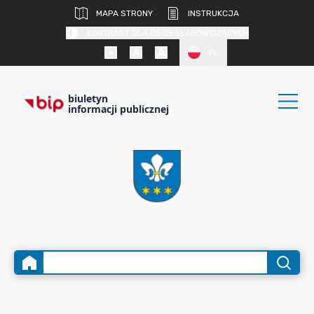
MAPA STRONY
INSTRUKCJA
KONTRAST DLA OSÓB SŁABOWIDZĄCYCH
PL
biuletyn
informacji publicznej