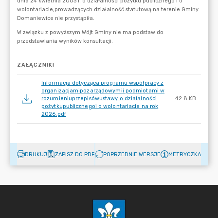
ZAŁĄCZNIKI
Informacja dotycząca programu współpracy z
organizacjamipozarządowymii podmiotami w
rozumieniuprzepisówustawy o działalności
42.8 KB
pożytkupublicznegoi o wolontariacłe na rok
2026.pdf
DRUKUJ
ZAPISZ DO PDF
POPRZEDNIE WERSJE
METRYCZKA