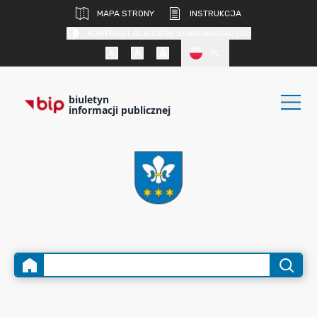
MAPA STRONY
INSTRUKCJA
KONTRAST DLA OSÓB SŁABOWIDZĄCYCH
PL
biuletyn
informacji publicznej