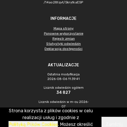
/14ao28tqvt/SkrytkaESP
INFORMACJE
Mapa strony
Ponowne wykorzystanie
Rejestr zmian
Statystyki odwiedzin
Deklaracja dostępności
AKTUALIZACJE
Ostatnia modyfikacja
2026-08-06 11:39:41
Licznik odwiedzin ogółem
34 827
Licznik odwiedzin w m-cu 2026-
07
Strona korzysta z plików cookies w celu
151
realizacji usług i zgodnie z
Polityką Plików Cookies
. Możesz określić
Zamknij
CMS & Hosting: Nefeni Sp. z o.o.