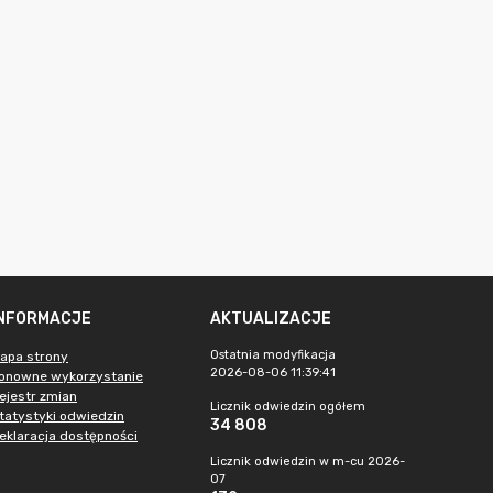
INFORMACJE
AKTUALIZACJE
Ostatnia modyfikacja
apa strony
2026-08-06 11:39:41
onowne wykorzystanie
ejestr zmian
Licznik odwiedzin ogółem
tatystyki odwiedzin
34 808
eklaracja dostępności
Licznik odwiedzin w m-cu 2026-
07