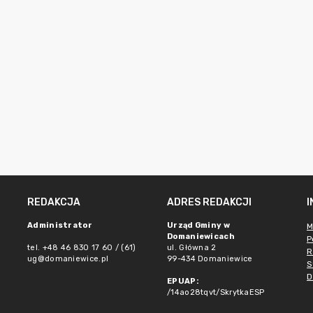
REDAKCJA
ADRES REDAKCJI
Administrator
Urząd Gminy w
M
Domaniewicach
P
tel. +48 46 830 17 60 / (61)
ul. Główna 2
R
ug@domaniewice.pl
99-434 Domaniewice
S
D
EPUAP:
/14ao28tqvt/SkrytkaESP