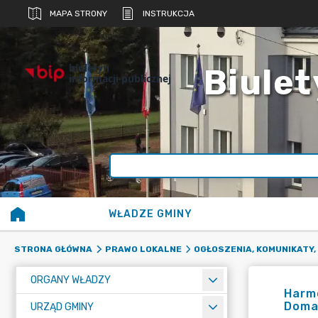
MAPA STRONY
INSTRUKCJA
biuletyn
Biulet
informacji publicznej
WŁADZE GMINY
STRONA GŁÓWNA
PRAWO LOKALNE
OGŁOSZENIA, KOMUNIKATY,
ORGANY WŁADZY
Harmo
Doma
URZĄD GMINY