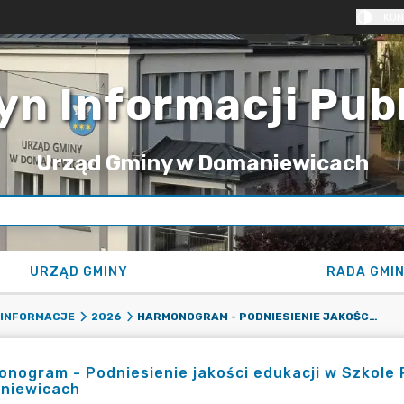
KON
yn Informacji Pub
Urząd Gminy w Domaniewicach
URZĄD GMINY
RADA GMI
HARMONOGRAM - PODNIESIENIE JAKOŚCI EDUKACJI W SZKOLE PODSTAWOWEJ IM. JANA PAWŁA II W DOMANIEWICACH
 INFORMACJE
2026
nogram - Podniesienie jakości edukacji w Szkole 
niewicach