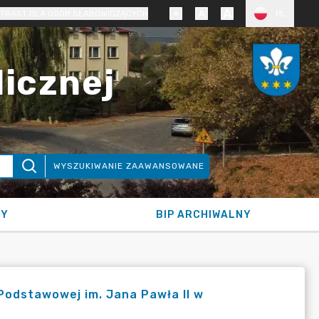
TRAST DLA OSÓB SŁABOWIDZĄCYCH
PL
licznej
WYSZUKIWANIE ZAAWANSOWANE
NY
BIP ARCHIWALNY
Podstawowej im. Jana Pawła II w