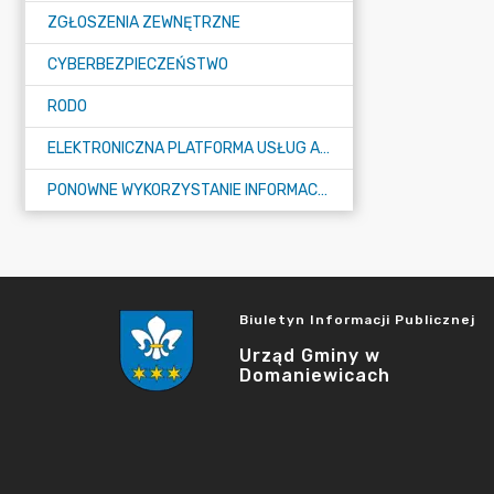
ZGŁOSZENIA ZEWNĘTRZNE
CYBERBEZPIECZEŃSTWO
RODO
ELEKTRONICZNA PLATFORMA USŁUG ADMINISTRACJI PUBLICZNEJ - EPUAP
PONOWNE WYKORZYSTANIE INFORMACJI PUBLICZNEJ
Biuletyn Informacji Publicznej
Urząd Gminy w
Domaniewicach