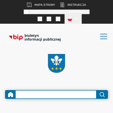
MAPA STRONY
INSTRUKCJA
KONTRAST DLA OSÓB SŁABOWIDZĄCYCH
PL
biuletyn
informacji publicznej