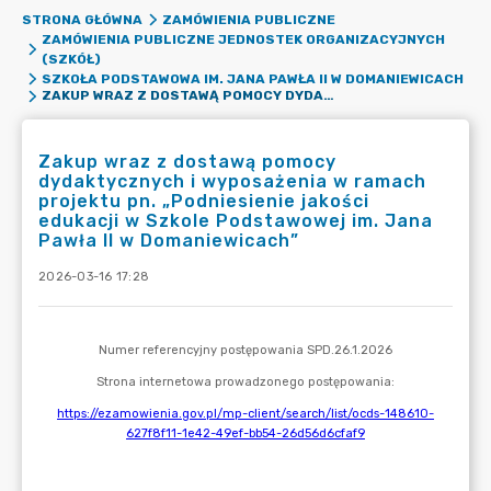
STRONA GŁÓWNA
ZAMÓWIENIA PUBLICZNE
ZAMÓWIENIA PUBLICZNE JEDNOSTEK ORGANIZACYJNYCH
(SZKÓŁ)
SZKOŁA PODSTAWOWA IM. JANA PAWŁA II W DOMANIEWICACH
ZAKUP WRAZ Z DOSTAWĄ POMOCY DYDAKTYCZNYCH I WYPOSAŻENIA W RAMACH PROJEKTU PN. „PODNIESIENIE JAKOŚCI EDUKACJI W SZKOLE PODSTAWOWEJ IM. JANA PAWŁA II W DOMANIEWICACH”
Zakup wraz z dostawą pomocy
dydaktycznych i wyposażenia w ramach
projektu pn. „Podniesienie jakości
edukacji w Szkole Podstawowej im. Jana
Pawła II w Domaniewicach”
2026-03-16 17:28