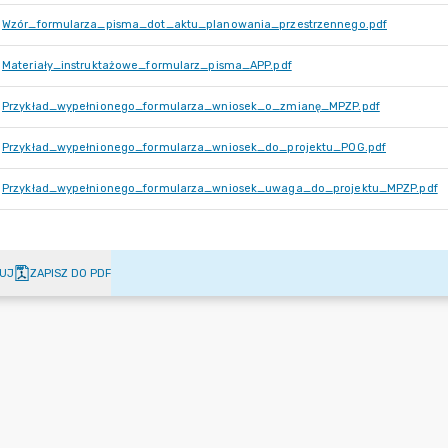
Wzór_formularza_pisma_dot_aktu_planowania_przestrzennego.pdf
Materiały_instruktażowe_formularz_pisma_APP.pdf
Przykład_wypełnionego_formularza_wniosek_o_zmianę_MPZP.pdf
Przykład_wypełnionego_formularza_wniosek_do_projektu_POG.pdf
Przykład_wypełnionego_formularza_wniosek_uwaga_do_projektu_MPZP.pdf
UJ
ZAPISZ DO PDF