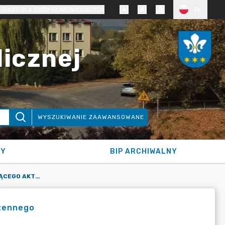
TRAST DLA OSÓB SŁABOWIDZĄCYCH
PL
licznej
WYSZUKIWANIE ZAAWANSOWANE
NY
BIP ARCHIWALNY
FORMULARZ PISMA DOTYCZĄCEGO AKTU PLANOWANIA PRZESTRZENNEGO
rzennego