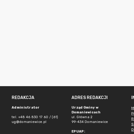
REDAKCJA
ADRES REDAKCJI
Administrator
Urząd Gminy w
M
Domaniewicach
P
tel. +48 46 830 17 60 / (61)
ul. Główna 2
R
ug@domaniewice.pl
99-434 Domaniewice
S
D
EPUAP: