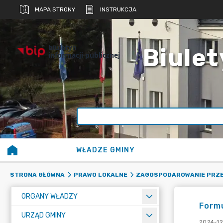
MAPA STRONY
INSTRUKCJA
biuletyn
Biulet
informacji publicznej
WŁADZE GMINY
STRONA GŁÓWNA
PRAWO LOKALNE
ZAGOSPODAROWANIE PRZ
ORGANY WŁADZY
Form
URZĄD GMINY
2024-12