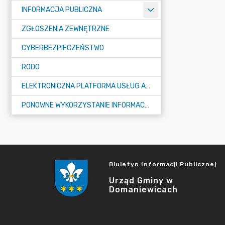
INFORMACJA PUBLICZNA
ZGŁOSZENIA ZEWNĘTRZNE
CYBERBEZPIECZEŃSTWO
RODO
ELEKTRONICZNA PLATFORMA USŁUG ADMINISTRACJI PUBLICZNEJ - EPUAP
PONOWNE WYKORZYSTANIE INFORMACJI PUBLICZNEJ
Biuletyn Informacji Publicznej
Urząd Gminy w
Domaniewicach