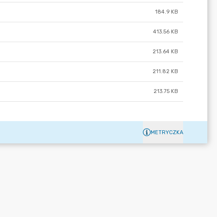
184.9 KB
413.56 KB
213.64 KB
211.82 KB
213.75 KB
METRYCZKA