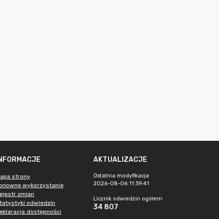
INFORMACJE
AKTUALIZACJE
Ostatnia modyfikacja
apa strony
2026-08-06 11:39:41
onowne wykorzystanie
ejestr zmian
Licznik odwiedzin ogółem
tatystyki odwiedzin
34 807
eklaracja dostępności