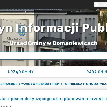
KON
yn Informacji Pub
Urząd Gminy w Domaniewicach
URZĄD GMINY
RADA GMI
ESTRZENNE
WZORY WNIOSKÓW I PISM
ularz pisma dotyczącego aktu planowania przest
-06 14:12