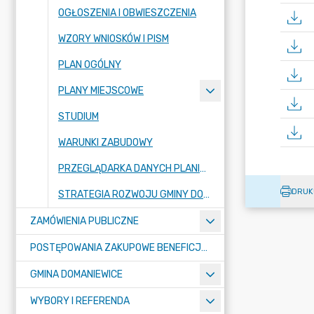
OGŁOSZENIA I OBWIESZCZENIA
WZORY WNIOSKÓW I PISM
PLAN OGÓLNY
PLANY MIEJSCOWE
STUDIUM
WARUNKI ZABUDOWY
PRZEGLĄDARKA DANYCH PLANISTYCZNYCH (GML)
DRUK
STRATEGIA ROZWOJU GMINY DOMANIEWICE
ZAMÓWIENIA PUBLICZNE
POSTĘPOWANIA ZAKUPOWE BENEFICJENTÓW DOTACJI
GMINA DOMANIEWICE
WYBORY I REFERENDA