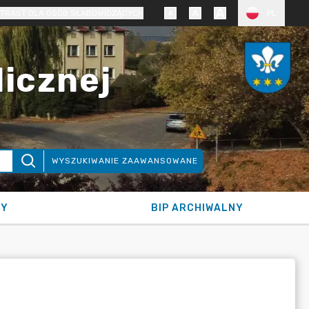
TRAST DLA OSÓB SŁABOWIDZĄCYCH
PL
licznej
WYSZUKIWANIE ZAAWANSOWANE
NY
BIP ARCHIWALNY