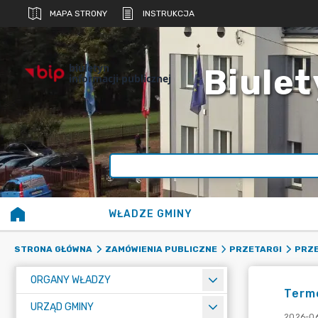
MAPA STRONY
INSTRUKCJA
biuletyn
Biulet
informacji publicznej
WŁADZE GMINY
STRONA GŁÓWNA
ZAMÓWIENIA PUBLICZNE
PRZETARGI
PRZE
ORGANY WŁADZY
Termo
URZĄD GMINY
2026-06