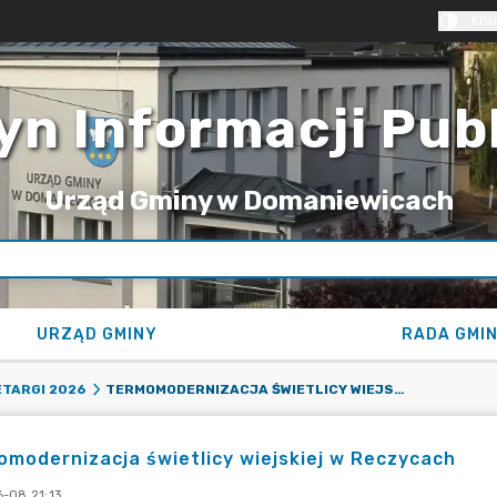
KON
yn Informacji Pub
Urząd Gminy w Domaniewicach
URZĄD GMINY
RADA GMI
TERMOMODERNIZACJA ŚWIETLICY WIEJSKIEJ W RECZYCACH
TARGI 2026
modernizacja świetlicy wiejskiej w Reczycach
-08 21:13