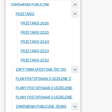
ZAMÓWIENIA PUBLICZNE
PRZETARGI
PRZETARGI 2026
PRZETARGI 2025
PRZETARGI 2024
PRZETARGI 2023
PRZETARGI 2022
ZAPYTANIA OFERTOWE (DO 130.000 ZŁOTYCH NETTO)
PLAN POSTĘPOWAŃ O UDZILENIE ZAMÓWIEŃ PUBLICZNYCH
PLANY POSTĘPOWAŃ O UDZIELENIE ZAMÓWIEŃ – SZKOŁA PODSTAWOWA IM. JANA PAWŁA II W DOMANIEWICACH
PLANY POSTĘPOWAŃ O UDZIELENIE ZAMÓWIEŃ - SZKOŁA PODSTAWOWA IM. MARII KONOPNICKIEJ W SKARATKACH
ZAMÓWIENIA PUBLICZNE JEDNOSTEK ORGANIZACYJNYCH (SZKÓŁ)