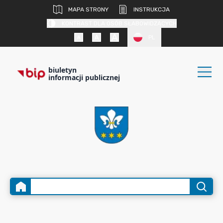
MAPA STRONY
INSTRUKCJA
KONTRAST DLA OSÓB SŁABOWIDZĄCYCH
PL
biuletyn
informacji publicznej