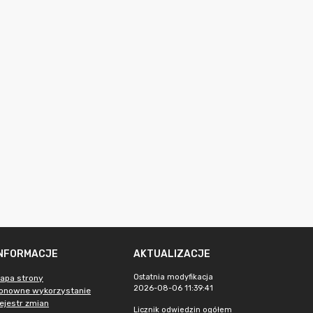
INFORMACJE
AKTUALIZACJE
Ostatnia modyfikacja
apa strony
2026-08-06 11:39:41
onowne wykorzystanie
ejestr zmian
Licznik odwiedzin ogółem