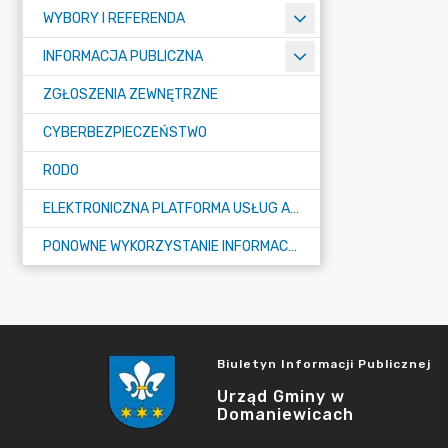
WYBORY I REFERENDA
INFORMACJA PUBLICZNA
ZGŁOSZENIA ZEWNĘTRZNE
CYBERBEZPIECZEŃSTWO
RODO
ELEKTRONICZNA PLATFORMA USŁUG ADMINISTRACJI PUBLICZNEJ - EPUAP
PONOWNE WYKORZYSTANIE INFORMACJI PUBLICZNEJ
Biuletyn Informacji Publicznej
Urząd Gminy w
Domaniewicach