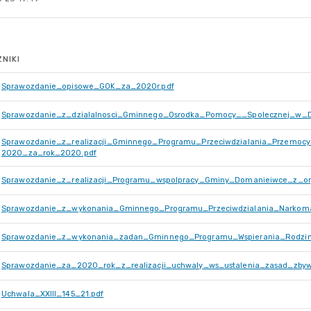
NIKI
Sprawozdanie_opisowe_GOK_za_2020r.pdf
Sprawozdanie_z_dzialalnosci_Gminnego_Osrodka_Pomocy__Spolecznej_w_
Sprawozdanie_z_realizacji_Gminnego_Programu_Przeciwdzialania_Przemoc
2020_za_rok_2020.pdf
Sprawozdanie_z_realizacji_Programu_wspolpracy_Gminy_Domanieiwce_z_or
Sprawozdanie_z_wykonania_Gminnego_Programu_Przeciwdzialania_Narkoma
Sprawozdanie_z_wykonania_zadan_Gminnego_Programu_Wspierania_Rodzi
Sprawozdanie_za_2020_rok_z_realizacji_uchwaly_ws_ustalenia_zasad_zbyw
Uchwala_XXIII_145_21.pdf