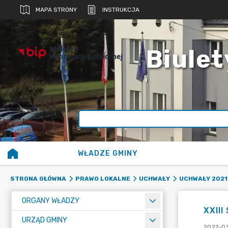
MAPA STRONY
INSTRUKCJA
biuletyn
Biulet
informacji publicznej
WŁADZE GMINY
STRONA GŁÓWNA
PRAWO LOKALNE
UCHWAŁY
UCHWAŁY 2021
ORGANY WŁADZY
XXIII
URZĄD GMINY
2022-03