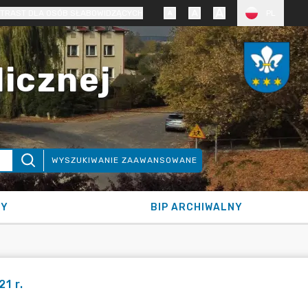
TRAST DLA OSÓB SŁABOWIDZĄCYCH
PL
licznej
WYSZUKIWANIE ZAAWANSOWANE
NY
BIP ARCHIWALNY
1 r.