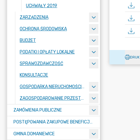
UCHWAŁY 2019
ZARZĄDZENIA
OCHRONA ŚRODOWISKA
BUDŻET
PODATKI I OPŁATY LOKALNE
DRUK
SPRAWOZDAWCZOŚĆ
KONSULTACJE
GOSPODARKA NIERUCHOMOŚCIAMI
ZAGOSPODAROWANIE PRZESTRZENNE
ZAMÓWIENIA PUBLICZNE
POSTĘPOWANIA ZAKUPOWE BENEFICJENTÓW DOTACJI
GMINA DOMANIEWICE