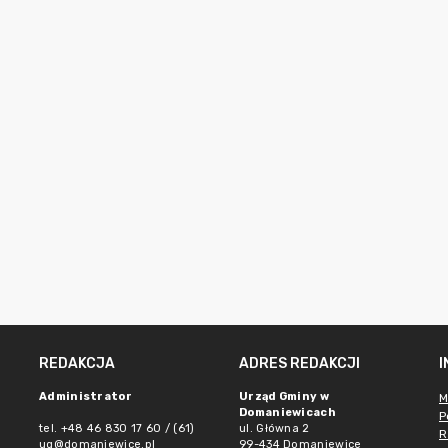
REDAKCJA
ADRES REDAKCJI
Administrator
Urząd Gminy w
M
Domaniewicach
P
tel. +48 46 830 17 60 / (61)
ul. Główna 2
R
ug@domaniewice.pl
99-434 Domaniewice