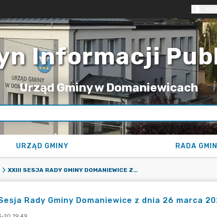
KON
yn Informacji Pub
Urząd Gminy w Domaniewicach
URZĄD GMINY
RADA GMI
XXIII SESJA RADY GMINY DOMANIEWICE Z DNIA 26 MARCA 2021 R.
 Sesja Rady Gminy Domaniewice z dnia 26 marca 202
-20 19:49