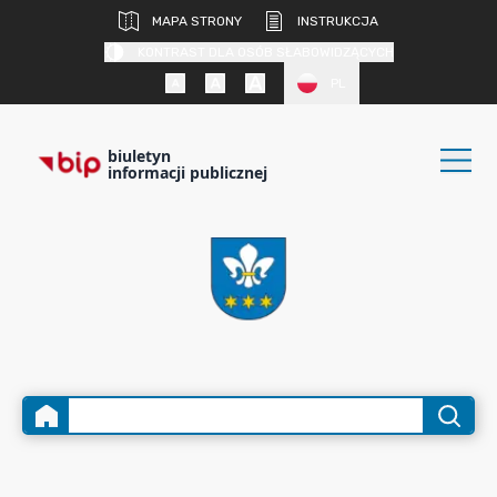
MAPA STRONY
INSTRUKCJA
KONTRAST DLA OSÓB SŁABOWIDZĄCYCH
PL
biuletyn
informacji publicznej