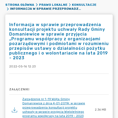
STRONA GŁÓWNA
PRAWO LOKALNE
KONSULTACJE
INFORMACJA W SPRAWIE PRZEPROWADZENIA KONSULTACJI PROJEKTU UCHWAŁY RADY GMINY DOMANIEWICE W SPRAWIE PRZYJĘCIA „PROGRAMU WSPÓŁPRACY Z ORGANIZACJAMI POZARZĄDOWYMI I PODMIOTAMI W ROZUMIENIU PRZEPISÓW USTAWY O DZIAŁALNOŚCI POŻYTKU PUBLICZNEGO I O WOLONTARIACIE NA LATA 2019 - 2023
Informacja w sprawie przeprowadzenia
konsultacji projektu uchwały Rady Gminy
Domaniewice w sprawie przyjęcia
„Programu współpracy z organizacjami
pozarządowymi i podmiotami w rozumieniu
przepisów ustawy o działalności pożytku
publicznego i o wolontariacie na lata 2019
- 2023
2022-05-16 12:23
ZAŁĄCZNIKI
Zarządzenie nr 1-19 Wójta Gminy
Domaniewice z dnia 4-01-2019r. w sprawie
przeprowadzenia konsultacji projektu
2.36 MB
uchwały w sprawie przyjęcia Wieloletniego
programu współpracy na lata 2019 - 2023