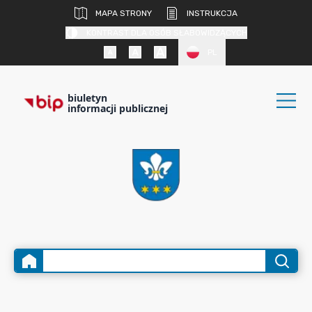
MAPA STRONY
INSTRUKCJA
KONTRAST DLA OSÓB SŁABOWIDZĄCYCH
PL
biuletyn
informacji publicznej