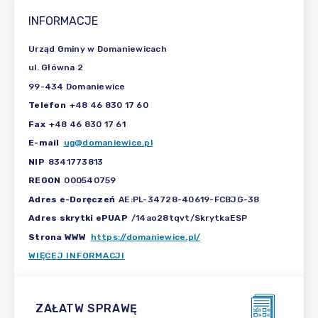
INFORMACJE
Urząd Gminy w Domaniewicach
ul. Główna 2
99-434 Domaniewice
Telefon
+48 46 830 17 60
Fax
+48 46 830 17 61
E-mail
ug@domaniewice.pl
NIP
8341773813
REGON
000540759
Adres e-Doręczeń
AE:PL-34728-40619-FCBJG-38
Adres skrytki ePUAP
/14ao28tqvt/SkrytkaESP
Strona WWW
https://domaniewice.pl/
WIĘCEJ INFORMACJI
ZAŁATW SPRAWĘ