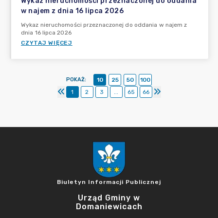
Wykaz nieruchomości przeznaczonej do oddania
w najem z dnia 16 lipca 2026
Wykaz nieruchomości przeznaczonej do oddania w najem z
dnia 16 lipca 2026
CZYTAJ WIĘCEJ
POKAŻ
:
10
25
50
100
1
2
3
...
65
66
Biuletyn Informacji Publicznej
Urząd Gminy w
Domaniewicach