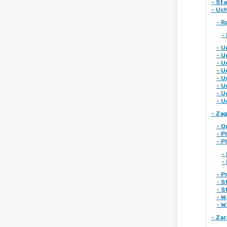
-
Sta
-
Uc
-
R
-
-
U
-
U
-
U
-
U
-
U
-
U
-
U
-
U
-
Zag
-
O
-
P
-
P
-
-
-
P
-
S
-
S
-
W
-
W
-
Zar