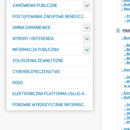
-
Reg
-
Sch
ZAMÓWIENIA PUBLICZNE
-
Spo
-
P
POSTĘPOWANIA ZAKUPOWE BENEFICJENTÓW DOTACJI
-
U
GMINA DOMANIEWICE
PRA
-
Bu
WYBORY I REFERENDA
-
B
INFORMACJA PUBLICZNA
-
B
-
B
-
B
ZGŁOSZENIA ZEWNĘTRZNE
-
B
-
Gos
CYBERBEZPIECZEŃSTWO
-
O
-
W
RODO
w u
-
Kon
ELEKTRONICZNA PLATFORMA USŁUG ADMINISTRACJI PUBLICZNEJ - EPUAP
-
Och
PONOWNE WYKORZYSTANIE INFORMACJI PUBLICZNEJ
-
G
-
I
-
O
-
O
-
W
-
Ogł