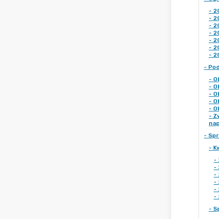
-
2
-
2
-
2
-
2
-
2
-
2
-
2
-
Pod
-
O
-
O
-
O
-
O
-
O
-
Z
na
-
Sp
-
K
-
-
-
-
-
-
-
S