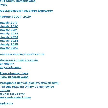
tut Gminy Domaniewice
hwały
ozstrzygnięcia nadzorcze Wojewody
Kadencja 2024-2029
chwały 2019
chwały 2020
chwały 2021
chwały 2022
chwały 2023
chwały 2024
chwały 2025
chwały 2026
ospodarowanie przestrzenne
głoszenia i obwieszczenia
lan ogólny
lany miejscowe
Plany obowiązujące
Plany procedowane
rzeglądarka danych planistycznych (gml)
trategia rozwoju Gminy Domaniewice
tudium
arunki zabudowy
zory wniosków i pism
ządzenia