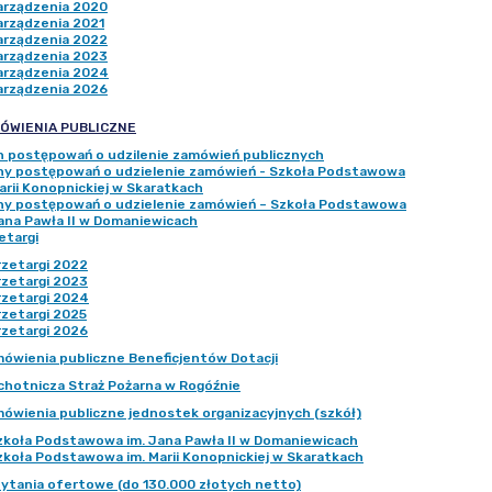
arządzenia 2020
arządzenia 2021
arządzenia 2022
arządzenia 2023
arządzenia 2024
arządzenia 2026
ÓWIENIA PUBLICZNE
n postępowań o udzilenie zamówień publicznych
ny postępowań o udzielenie zamówień - Szkoła Podstawowa
arii Konopnickiej w Skaratkach
ny postępowań o udzielenie zamówień – Szkoła Podstawowa
Jana Pawła II w Domaniewicach
etargi
rzetargi 2022
rzetargi 2023
rzetargi 2024
rzetargi 2025
rzetargi 2026
ówienia publiczne Beneficjentów Dotacji
chotnicza Straż Pożarna w Rogóźnie
ówienia publiczne jednostek organizacyjnych (szkół)
zkoła Podstawowa im. Jana Pawła II w Domaniewicach
zkoła Podstawowa im. Marii Konopnickiej w Skaratkach
ytania ofertowe (do 130.000 złotych netto)