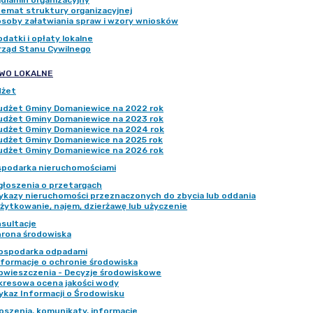
ulamin organizacyjny
emat struktury organizacyjnej
soby załatwiania spraw i wzory wniosków
odatki i opłaty lokalne
rząd Stanu Cywilnego
WO LOKALNE
dżet
udżet Gminy Domaniewice na 2022 rok
udżet Gminy Domaniewice na 2023 rok
udżet Gminy Domaniewice na 2024 rok
udżet Gminy Domaniewice na 2025 rok
udżet Gminy Domaniewice na 2026 rok
podarka nieruchomościami
głoszenia o przetargach
ykazy nieruchomości przeznaczonych do zbycia lub oddania
żytkowanie, najem, dzierżawę lub użyczenie
sultacje
rona środowiska
ospodarka odpadami
nformacje o ochronie środowiska
bwieszczenia - Decyzje środowiskowe
kresowa ocena jakości wody
ykaz Informacji o Środowisku
oszenia, komunikaty, informacje