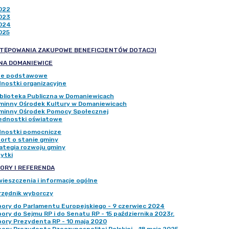
022
023
024
025
TĘPOWANIA ZAKUPOWE BENEFICJENTÓW DOTACJI
NA DOMANIEWICE
ne podstawowe
nostki organizacyjne
iblioteka Publiczna w Domaniewicach
minny Ośrodek Kultury w Domaniewicach
minny Ośrodek Pomocy Społecznej
ednostki oświatowe
nostki pomocnicze
ort o stanie gminy
ategia rozwoju gminy
ytki
ORY I REFERENDA
ieszczenia i informacje ogólne
rzędnik wyborczy
ory do Parlamentu Europejskiego - 9 czerwiec 2024
ory do Sejmu RP i do Senatu RP - 15 października 2023r.
ory Prezydenta RP - 10 maja 2020