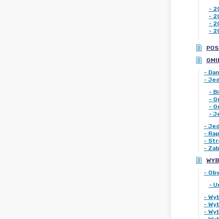
-
2
-
2
-
2
-
2
POS
GMI
-
Da
-
Jed
-
B
-
G
-
G
-
J
-
Jed
-
Rap
-
Str
-
Zab
WYB
-
Obw
-
U
-
Wyb
-
Wyb
-
Wyb