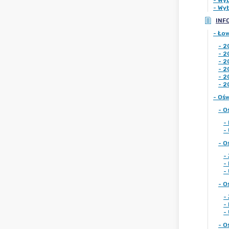
-
Wyb
-
Wyb
INF
-
Ło
-
2
-
2
-
2
-
2
-
2
-
2
-
Ośw
-
O
-
-
-
O
-
-
-
-
O
-
-
-
-
O