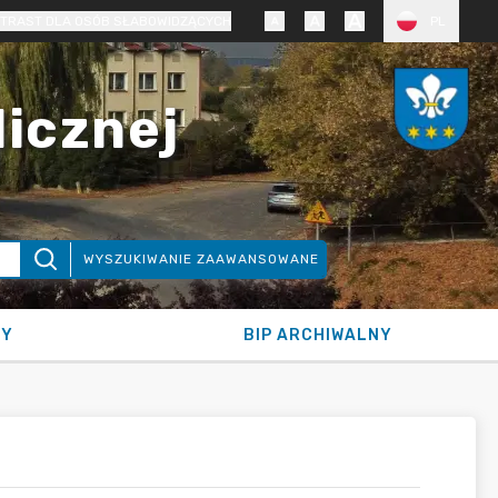
TRAST DLA OSÓB SŁABOWIDZĄCYCH
PL
licznej
WYSZUKIWANIE ZAAWANSOWANE
NY
BIP ARCHIWALNY