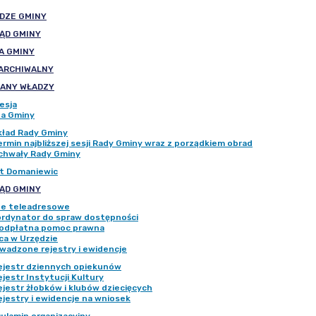
DZE GMINY
ĄD GMINY
A GMINY
 ARCHIWALNY
ANY WŁADZY
esja
a Gminy
kład Rady Gminy
ermin najbliższej sesji Rady Gminy wraz z porządkiem obrad
chwały Rady Gminy
t Domaniewic
ĄD GMINY
e teleadresowe
rdynator do spraw dostępności
odpłatna pomoc prawna
ca w Urzędzie
wadzone rejestry i ewidencje
ejestr dziennych opiekunów
ejestr Instytucji Kultury
ejestr żłobków i klubów dziecięcych
ejestry i ewidencje na wniosek