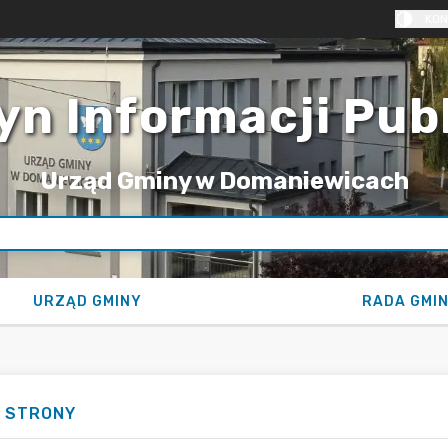
KON
yn Informacji Pub
Urząd Gminy w Domaniewicach
URZĄD GMINY
RADA GMI
 STRONY