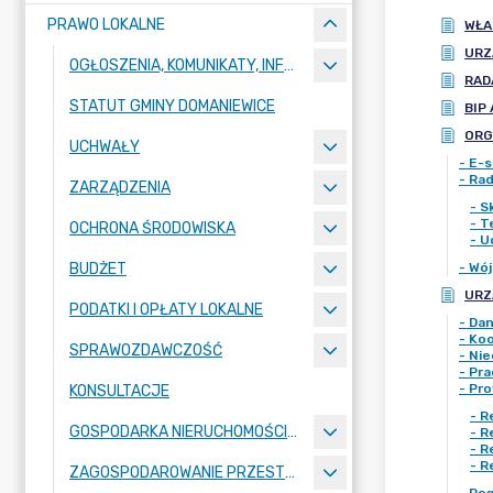
PRAWO LOKALNE
WŁA
URZ
OGŁOSZENIA, KOMUNIKATY, INFORMACJE
RAD
STATUT GMINY DOMANIEWICE
BIP
ORG
UCHWAŁY
-
E-s
-
Rad
ZARZĄDZENIA
-
S
-
T
OCHRONA ŚRODOWISKA
-
U
BUDŻET
-
Wój
URZ
PODATKI I OPŁATY LOKALNE
-
Dan
-
Koo
SPRAWOZDAWCZOŚĆ
-
Nie
-
Pra
-
Pro
KONSULTACJE
-
R
GOSPODARKA NIERUCHOMOŚCIAMI
-
R
-
R
-
R
ZAGOSPODAROWANIE PRZESTRZENNE