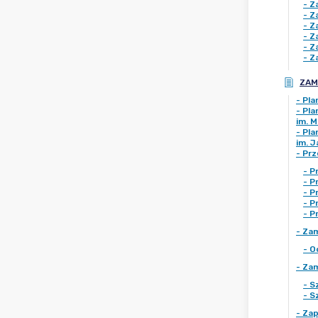
-
Z
-
Z
-
Z
-
Z
-
Z
-
Z
ZAM
-
Pla
-
Pla
im. M
-
Pla
im. 
-
Prz
-
P
-
P
-
P
-
P
-
P
-
Zam
-
O
-
Zam
-
S
-
S
-
Zap