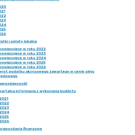
020
021
022
023
024
025
026
atki i opłaty lokalne
bowiązujące w roku 2022
bowiązujące w roku 2023
bowiązujące w roku 2024
bowiązujące w roku 2025
bowiązujące w roku 2026
wrot podatku akcyzowego zawartego w cenie oleju
pędowego
rawozdawczość
wartalna informacja z wykonania budżetu
2021
2022
2023
2024
2025
2026
prawozdania finansowe