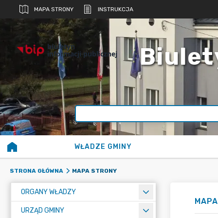
MAPA STRONY
INSTRUKCJA
biuletyn
Biulet
informacji publicznej
WŁADZE GMINY
MAPA STRONY
STRONA GŁÓWNA
ORGANY WŁADZY
MAPA
URZĄD GMINY