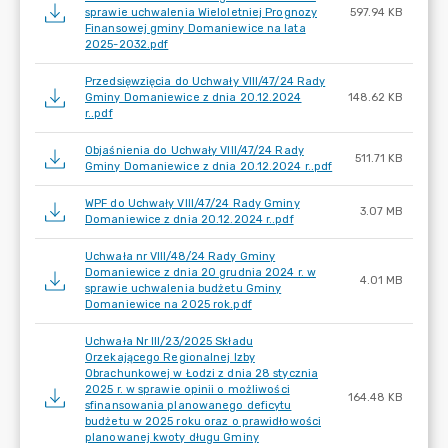
sprawie uchwalenia Wieloletniej Prognozy
597.94 KB
Finansowej gminy Domaniewice na lata
2025-2032.pdf
Przedsięwzięcia do Uchwały VIII/47/24 Rady
Gminy Domaniewice z dnia 20.12.2024
148.62 KB
r..pdf
Objaśnienia do Uchwały VIII/47/24 Rady
511.71 KB
Gminy Domaniewice z dnia 20.12.2024 r..pdf
WPF do Uchwały VIII/47/24 Rady Gminy
3.07 MB
Domaniewice z dnia 20.12.2024 r..pdf
Uchwała nr VIII/48/24 Rady Gminy
Domaniewice z dnia 20 grudnia 2024 r. w
4.01 MB
sprawie uchwalenia budżetu Gminy
Domaniewice na 2025 rok.pdf
Uchwała Nr III/23/2025 Składu
Orzekającego Regionalnej Izby
Obrachunkowej w Łodzi z dnia 28 stycznia
2025 r. w sprawie opinii o możliwości
164.48 KB
sfinansowania planowanego deficytu
budżetu w 2025 roku oraz o prawidłowości
planowanej kwoty długu Gminy