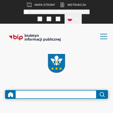
MAPA STRONY
INSTRUKCJA
KONTRAST DLA OSÓB SŁABOWIDZĄCYCH
PL
biuletyn
informacji publicznej