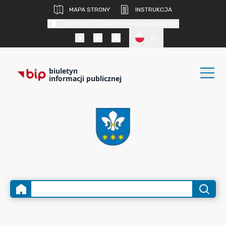
MAPA STRONY
INSTRUKCJA
KONTRAST DLA OSÓB SŁABOWIDZĄCYCH
PL
biuletyn
informacji publicznej