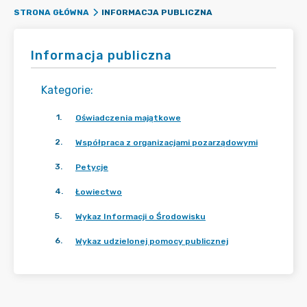
INFORMACJA PUBLICZNA
STRONA GŁÓWNA
Informacja publiczna
Kategorie
:
1
.
Oświadczenia majątkowe
2
.
Współpraca z organizacjami pozarządowymi
3
.
Petycje
4
.
Łowiectwo
5
.
Wykaz Informacji o Środowisku
6
.
Wykaz udzielonej pomocy publicznej