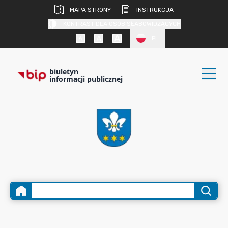
MAPA STRONY
INSTRUKCJA
KONTRAST DLA OSÓB SŁABOWIDZĄCYCH
PL
biuletyn
informacji publicznej