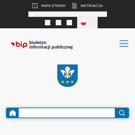
MAPA STRONY
INSTRUKCJA
KONTRAST DLA OSÓB SŁABOWIDZĄCYCH
PL
biuletyn
informacji publicznej