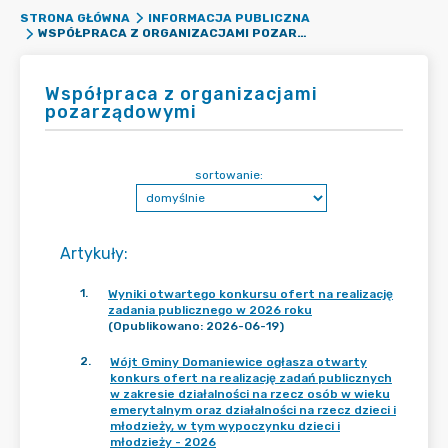
STRONA GŁÓWNA
INFORMACJA PUBLICZNA
WSPÓŁPRACA Z ORGANIZACJAMI POZARZĄDOWYMI
Współpraca z organizacjami
pozarządowymi
sortowanie:
Artykuły
:
1
.
Wyniki otwartego konkursu ofert na realizację
zadania publicznego w 2026 roku
(Opublikowano: 2026-06-19)
2
.
Wójt Gminy Domaniewice ogłasza otwarty
konkurs ofert na realizację zadań publicznych
w zakresie działalności na rzecz osób w wieku
emerytalnym oraz działalności na rzecz dzieci i
młodzieży, w tym wypoczynku dzieci i
młodzieży - 2026