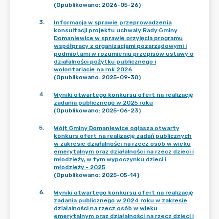
(Opublikowano: 2026-05-26)
3
.
Informacja w sprawie przeprowadzenia
konsultacji projektu uchwały Rady Gminy
Domaniewice w sprawie przyjęcia programu
współpracy z organizacjami pozarządowymi i
podmiotami w rozumieniu przepisów ustawy o
działalności pożytku publicznego i
wolontariacie na rok 2026
(Opublikowano: 2025-09-30)
4
.
Wyniki otwartego konkursu ofert na realizację
zadania publicznego w 2025 roku
(Opublikowano: 2025-06-23)
5
.
Wójt Gminy Domaniewice ogłasza otwarty
konkurs ofert na realizację zadań publicznych
w zakresie działalności na rzecz osób w wieku
emerytalnym oraz działalności na rzecz dzieci i
młodzieży, w tym wypoczynku dzieci i
młodzieży - 2025
(Opublikowano: 2025-05-14)
6
.
Wyniki otwartego konkursu ofert na realizację
zadania publicznego w 2024 roku w zakresie
działalności na rzecz osób w wieku
emerytalnym oraz działalności na rzecz dzieci i