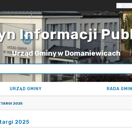
KON
yn Informacji Pub
Urząd Gminy w Domaniewicach
URZĄD GMINY
RADA GMI
TARGI 2025
targi 2025