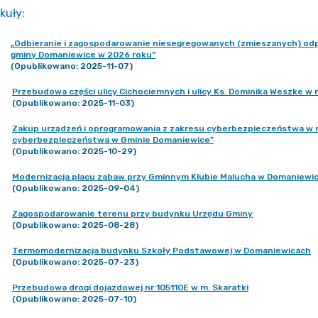
kuły
:
„Odbieranie i zagospodarowanie niesegregowanych (zmieszanych) odp
gminy Domaniewice w 2026 roku”
(Opublikowano: 2025-11-07)
Przebudowa części ulicy Cichociemnych i ulicy Ks. Dominika Weszke 
(Opublikowano: 2025-11-03)
Zakup urządzeń i oprogramowania z zakresu cyberbezpieczeństwa w 
cyberbezpieczeństwa w Gminie Domaniewice"
(Opublikowano: 2025-10-29)
Modernizacja placu zabaw przy Gminnym Klubie Malucha w Domaniewi
(Opublikowano: 2025-09-04)
Zagospodarowanie terenu przy budynku Urzędu Gminy
(Opublikowano: 2025-08-28)
Termomodernizacja budynku Szkoły Podstawowej w Domaniewicach
(Opublikowano: 2025-07-23)
Przebudowa drogi dojazdowej nr 105110E w m. Skaratki
(Opublikowano: 2025-07-10)