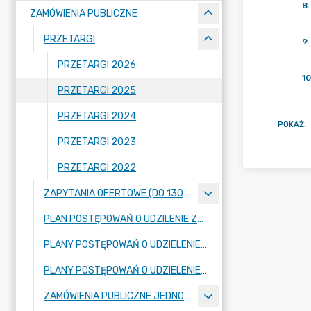
8
.
ZAMÓWIENIA PUBLICZNE
PRZETARGI
9
.
PRZETARGI 2026
10
PRZETARGI 2025
PRZETARGI 2024
POKAŻ
:
PRZETARGI 2023
PRZETARGI 2022
ZAPYTANIA OFERTOWE (DO 130.000 ZŁOTYCH NETTO)
PLAN POSTĘPOWAŃ O UDZILENIE ZAMÓWIEŃ PUBLICZNYCH
PLANY POSTĘPOWAŃ O UDZIELENIE ZAMÓWIEŃ – SZKOŁA PODSTAWOWA IM. JANA PAWŁA II W DOMANIEWICACH
PLANY POSTĘPOWAŃ O UDZIELENIE ZAMÓWIEŃ - SZKOŁA PODSTAWOWA IM. MARII KONOPNICKIEJ W SKARATKACH
ZAMÓWIENIA PUBLICZNE JEDNOSTEK ORGANIZACYJNYCH (SZKÓŁ)