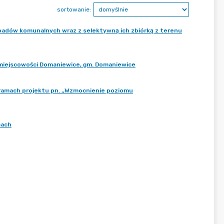
sortowanie:
adów komunalnych wraz z selektywną ich zbiórką z terenu
w miejscowości Domaniewice, gm. Domaniewice
ramach projektu pn. ,,Wzmocnienie poziomu
cach