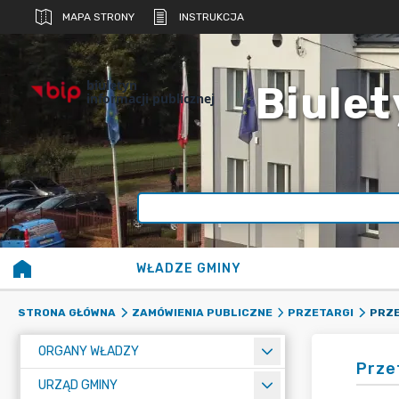
MAPA STRONY
INSTRUKCJA
biuletyn
Biulet
informacji publicznej
WŁADZE GMINY
PRZE
STRONA GŁÓWNA
ZAMÓWIENIA PUBLICZNE
PRZETARGI
ORGANY WŁADZY
Prze
URZĄD GMINY