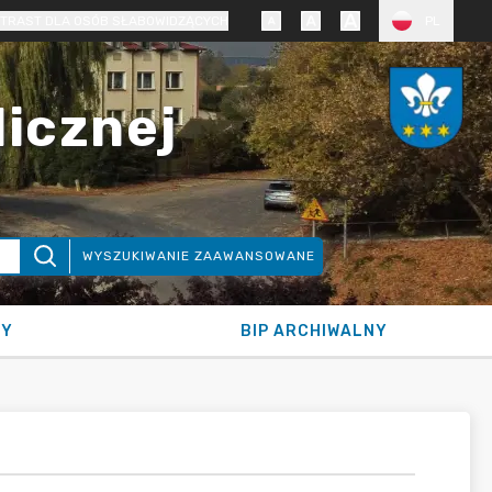
TRAST DLA OSÓB SŁABOWIDZĄCYCH
PL
licznej
WYSZUKIWANIE ZAAWANSOWANE
NY
BIP ARCHIWALNY