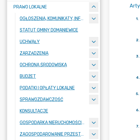
Arty
PRAWO LOKALNE
OGŁOSZENIA, KOMUNIKATY, INFORMACJE
1
.
STATUT GMINY DOMANIEWICE
2
.
UCHWAŁY
ZARZĄDZENIA
3
.
OCHRONA ŚRODOWISKA
BUDŻET
4
.
PODATKI I OPŁATY LOKALNE
5
.
SPRAWOZDAWCZOŚĆ
6
.
KONSULTACJE
GOSPODARKA NIERUCHOMOŚCIAMI
7
.
ZAGOSPODAROWANIE PRZESTRZENNE