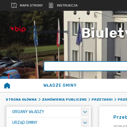
MAPA STRONY
INSTRUKCJA
biuletyn
Biulet
informacji publicznej
WŁADZE GMINY
STRONA GŁÓWNA
ZAMÓWIENIA PUBLICZNE
PRZETARGI
PRZE
ORGANY WŁADZY
Przeb
URZĄD GMINY
2025-07