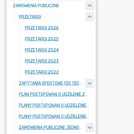
ZAMÓWIENIA PUBLICZNE
PRZETARGI
PRZETARGI 2026
PRZETARGI 2025
PRZETARGI 2024
PRZETARGI 2023
PRZETARGI 2022
ZAPYTANIA OFERTOWE (DO 130.000 ZŁOTYCH NETTO)
PLAN POSTĘPOWAŃ O UDZILENIE ZAMÓWIEŃ PUBLICZNYCH
PLANY POSTĘPOWAŃ O UDZIELENIE ZAMÓWIEŃ – SZKOŁA PODSTAWOWA IM. JANA PAWŁA II W DOMANIEWICACH
PLANY POSTĘPOWAŃ O UDZIELENIE ZAMÓWIEŃ - SZKOŁA PODSTAWOWA IM. MARII KONOPNICKIEJ W SKARATKACH
ZAMÓWIENIA PUBLICZNE JEDNOSTEK ORGANIZACYJNYCH (SZKÓŁ)