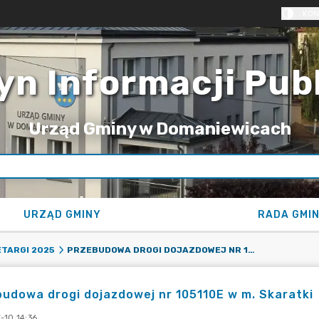
KON
yn Informacji Pub
Urząd Gminy w Domaniewicach
URZĄD GMINY
RADA GMI
PRZEBUDOWA DROGI DOJAZDOWEJ NR 105110E W M. SKARATKI
TARGI 2025
udowa drogi dojazdowej nr 105110E w m. Skaratki
-10 14:36