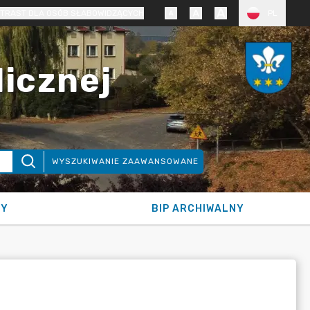
TRAST DLA OSÓB SŁABOWIDZĄCYCH
PL
licznej
WYSZUKIWANIE ZAAWANSOWANE
NY
BIP ARCHIWALNY