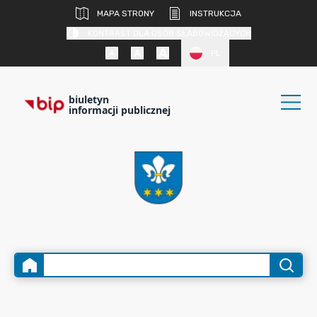
MAPA STRONY
INSTRUKCJA
KONTRAST DLA OSÓB SŁABOWIDZĄCYCH
PL
biuletyn
informacji publicznej