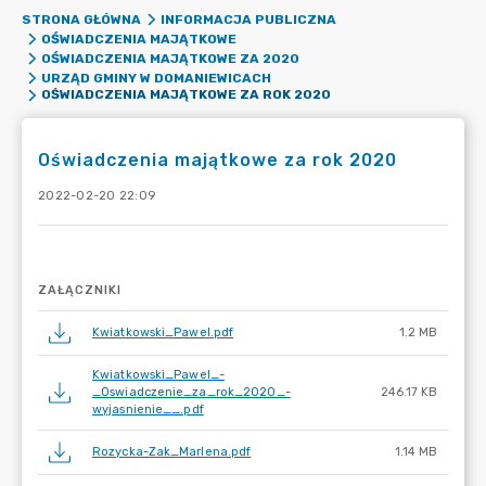
STRONA GŁÓWNA
INFORMACJA PUBLICZNA
OŚWIADCZENIA MAJĄTKOWE
OŚWIADCZENIA MAJĄTKOWE ZA 2020
URZĄD GMINY W DOMANIEWICACH
OŚWIADCZENIA MAJĄTKOWE ZA ROK 2020
Oświadczenia majątkowe za rok 2020
2022-02-20 22:09
ZAŁĄCZNIKI
Kwiatkowski_Pawel.pdf
1.2 MB
Kwiatkowski_Pawel_-
_Oswiadczenie_za_rok_2020_-
246.17 KB
wyjasnienie__.pdf
Rozycka-Zak_Marlena.pdf
1.14 MB