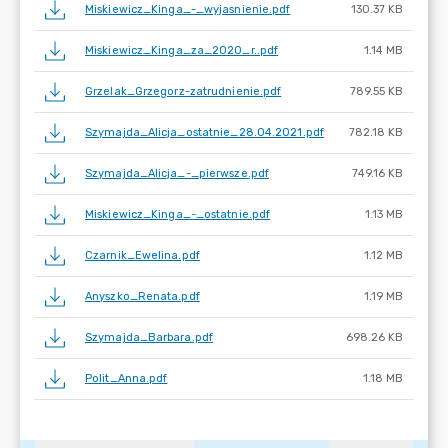
Miskiewicz_Kinga_-_wyjasnienie.pdf
130.37 KB
Miskiewicz_Kinga_za_2020_r..pdf
1.14 MB
Grzelak_Grzegorz-zatrudnienie.pdf
789.55 KB
Szymajda_Alicja_ostatnie_28.04.2021.pdf
782.18 KB
Szymajda_Alicja_-_pierwsze.pdf
749.16 KB
Miskiewicz_Kinga_-_ostatnie.pdf
1.13 MB
Czarnik_Ewelina.pdf
1.12 MB
Anyszko_Renata.pdf
1.19 MB
Szymajda_Barbara.pdf
698.26 KB
Polit_Anna.pdf
1.18 MB