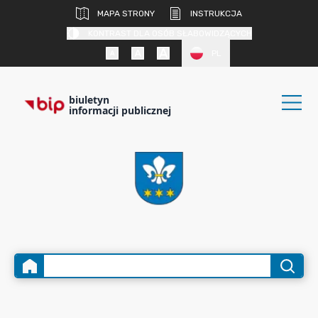
MAPA STRONY
INSTRUKCJA
KONTRAST DLA OSÓB SŁABOWIDZĄCYCH
PL
biuletyn
informacji publicznej