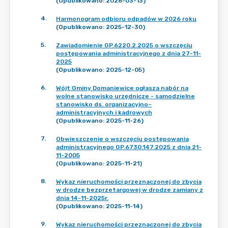
(Opublikowano: 2026-03-13)
4
.
Harmonogram odbioru odpadów w 2026 roku
(Opublikowano: 2025-12-30)
5
.
Zawiadomienie GP.6220.2.2025 o wszczęciu
postępowania administracyjnego z dnia 27-11-
2025
(Opublikowano: 2025-12-05)
6
.
Wójt Gminy Domaniewice ogłasza nabór na
wolne stanowisko urzędnicze - samodzielne
stanowisko ds. organizacyjno–
administracyjnych i kadrowych
(Opublikowano: 2025-11-26)
7
.
Obwieszczenie o wszczęciu postępowania
administracyjnego GP.6730.147.2025 z dnia 21-
11-2005
(Opublikowano: 2025-11-21)
8
.
Wykaz nieruchomości przeznaczonej do zbycia
w drodze bezprzetargowej w drodze zamiany z
dnia 14-11-2025r.
(Opublikowano: 2025-11-14)
9
.
Wykaz nieruchomości przeznaczonej do zbycia