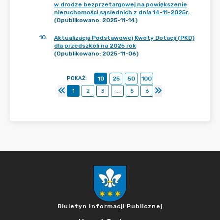
w drodze bezprzetargowej na powiększenie
nieruchomości sąsiednich z dnia 14-11-2025r.
(Opublikowano: 2025-11-14)
10
.
Aktualizacja Podstawowej Kwoty Dotacji (PKD)
dla przedszkoli na 2025 rok
(Opublikowano: 2025-11-06)
POKAŻ
:
10
25
50
100
1
2
3
...
5
6
Biuletyn Informacji Publicznej