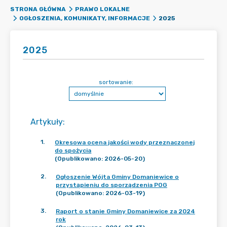
STRONA GŁÓWNA
PRAWO LOKALNE
2025
OGŁOSZENIA, KOMUNIKATY, INFORMACJE
2025
sortowanie:
Artykuły
:
1
.
Okresowa ocena jakości wody przeznaczonej
do spożycia
(Opublikowano: 2026-05-20)
2
.
Ogłoszenie Wójta Gminy Domaniewice o
przystąpieniu do sporządzenia POG
(Opublikowano: 2026-03-19)
3
.
Raport o stanie Gminy Domaniewice za 2024
rok