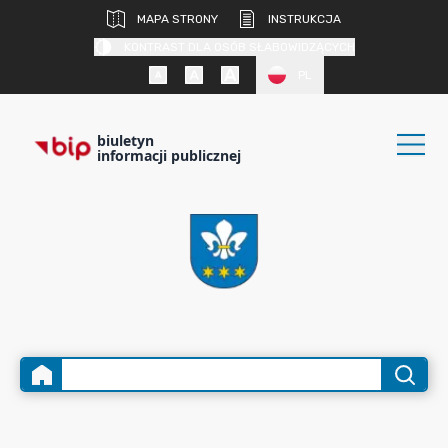
MAPA STRONY
INSTRUKCJA
KONTRAST DLA OSÓB SŁABOWIDZĄCYCH
PL
biuletyn
informacji publicznej