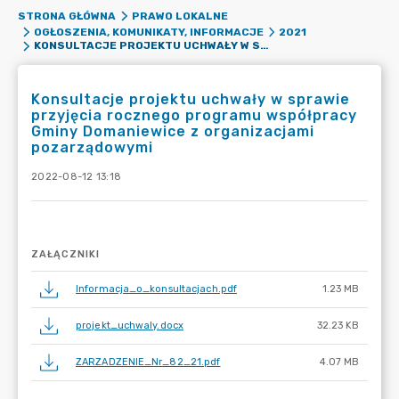
STRONA GŁÓWNA
PRAWO LOKALNE
OGŁOSZENIA, KOMUNIKATY, INFORMACJE
2021
KONSULTACJE PROJEKTU UCHWAŁY W SPRAWIE PRZYJĘCIA ROCZNEGO PROGRAMU WSPÓŁPRACY GMINY DOMANIEWICE Z ORGANIZACJAMI POZARZĄDOWYMI
Konsultacje projektu uchwały w sprawie
przyjęcia rocznego programu współpracy
Gminy Domaniewice z organizacjami
pozarządowymi
2022-08-12 13:18
ZAŁĄCZNIKI
Informacja_o_konsultacjach.pdf
1.23 MB
projekt_uchwaly.docx
32.23 KB
ZARZADZENIE_Nr_82_21.pdf
4.07 MB