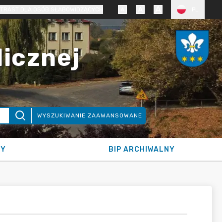
TRAST DLA OSÓB SŁABOWIDZĄCYCH
PL
licznej
WYSZUKIWANIE ZAAWANSOWANE
NY
BIP ARCHIWALNY