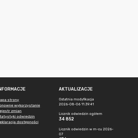
INFORMACJE
AKTUALIZACJE
Ostatnia modyfikacja
apa strony
2026-08-06 11:39:41
onowne wykorzystanie
ejestr zmian
Licznik odwiedzin ogółem
tatystyki odwiedzin
34 852
eklaracja dostępności
Licznik odwiedzin w m-cu 2026-
07