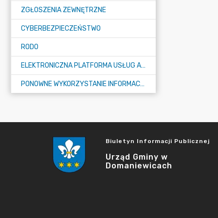
ZGŁOSZENIA ZEWNĘTRZNE
CYBERBEZPIECZEŃSTWO
RODO
ELEKTRONICZNA PLATFORMA USŁUG ADMINISTRACJI PUBLICZNEJ - EPUAP
PONOWNE WYKORZYSTANIE INFORMACJI PUBLICZNEJ
Biuletyn Informacji Publicznej
Urząd Gminy w
Domaniewicach