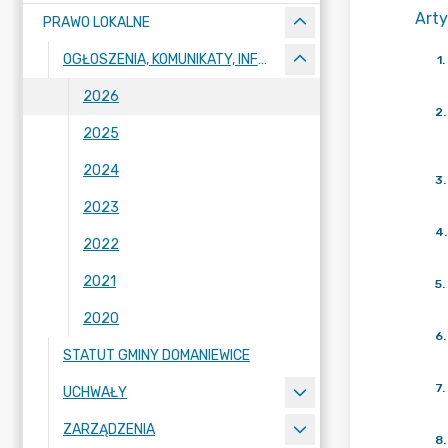
Arty
PRAWO LOKALNE
OGŁOSZENIA, KOMUNIKATY, INFORMACJE
1
.
2026
2
.
2025
2024
3
.
2023
4
.
2022
2021
5
.
2020
6
.
STATUT GMINY DOMANIEWICE
7
.
UCHWAŁY
ZARZĄDZENIA
8
.