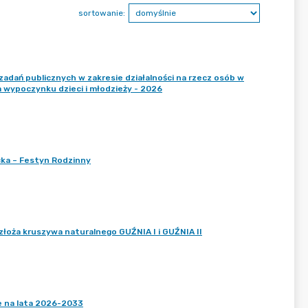
sortowanie:
zadań publicznych w zakresie działalności na rzecz osób w
m wypoczynku dzieci i młodzieży - 2026
ka – Festyn Rodzinny
złoża kruszywa naturalnego GUŹNIA I i GUŹNIA II
 na lata 2026-2033