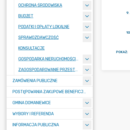
OCHRONA ŚRODOWISKA
9
.
BUDŻET
PODATKI I OPŁATY LOKALNE
10
SPRAWOZDAWCZOŚĆ
KONSULTACJE
POKAŻ
:
GOSPODARKA NIERUCHOMOŚCIAMI
ZAGOSPODAROWANIE PRZESTRZENNE
ZAMÓWIENIA PUBLICZNE
POSTĘPOWANIA ZAKUPOWE BENEFICJENTÓW DOTACJI
GMINA DOMANIEWICE
WYBORY I REFERENDA
INFORMACJA PUBLICZNA