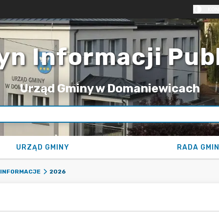
KON
yn Informacji Pub
Urząd Gminy w Domaniewicach
URZĄD GMINY
RADA GMI
2026
 INFORMACJE
6