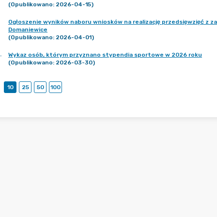
(Opublikowano: 2026-04-15)
Ogłoszenie wyników naboru wniosków na realizację przedsięwzięć z z
Domaniewice
(Opublikowano: 2026-04-01)
.
Wykaz osób, którym przyznano stypendia sportowe w 2026 roku
(Opublikowano: 2026-03-30)
10
25
50
100