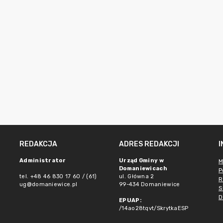
REDAKCJA
ADRES REDAKCJI
Administrator
Urząd Gminy w
M
Domaniewicach
P
tel. +48 46 830 17 60 / (61)
ul. Główna 2
R
ug@domaniewice.pl
99-434 Domaniewice
S
D
EPUAP:
/14ao28tqvt/SkrytkaESP