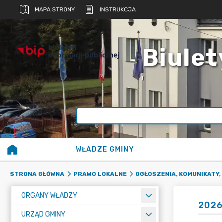
MAPA STRONY
INSTRUKCJA
biuletyn
Biulet
informacji publicznej
WŁADZE GMINY
STRONA GŁÓWNA
PRAWO LOKALNE
OGŁOSZENIA, KOMUNIKATY,
ORGANY WŁADZY
202
URZĄD GMINY