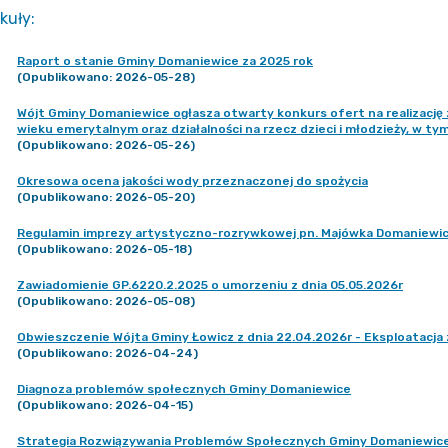
kuły
:
Raport o stanie Gminy Domaniewice za 2025 rok
(Opublikowano: 2026-05-28)
Wójt Gminy Domaniewice ogłasza otwarty konkurs ofert na realizację 
wieku emerytalnym oraz działalności na rzecz dzieci i młodzieży, w ty
(Opublikowano: 2026-05-26)
Okresowa ocena jakości wody przeznaczonej do spożycia
(Opublikowano: 2026-05-20)
Regulamin imprezy artystyczno-rozrywkowej pn. Majówka Domaniewic
(Opublikowano: 2026-05-18)
Zawiadomienie GP.6220.2.2025 o umorzeniu z dnia 05.05.2026r
(Opublikowano: 2026-05-08)
Obwieszczenie Wójta Gminy Łowicz z dnia 22.04.2026r - Eksploatacja 
(Opublikowano: 2026-04-24)
Diagnoza problemów społecznych Gminy Domaniewice
(Opublikowano: 2026-04-15)
Strategia Rozwiązywania Problemów Społecznych Gminy Domaniewice