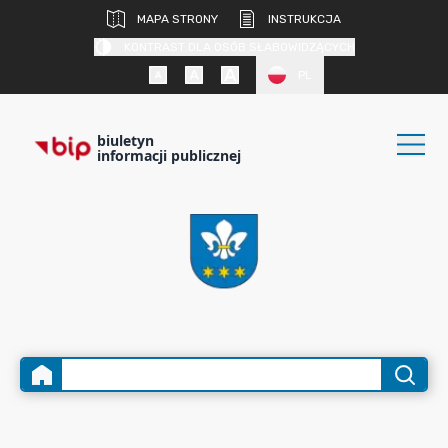
MAPA STRONY
INSTRUKCJA
KONTRAST DLA OSÓB SŁABOWIDZĄCYCH
PL
biuletyn
informacji publicznej