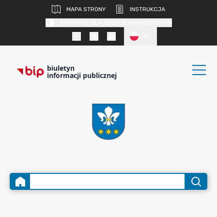
MAPA STRONY
INSTRUKCJA
KONTRAST DLA OSÓB SŁABOWIDZĄCYCH
PL
biuletyn
informacji publicznej