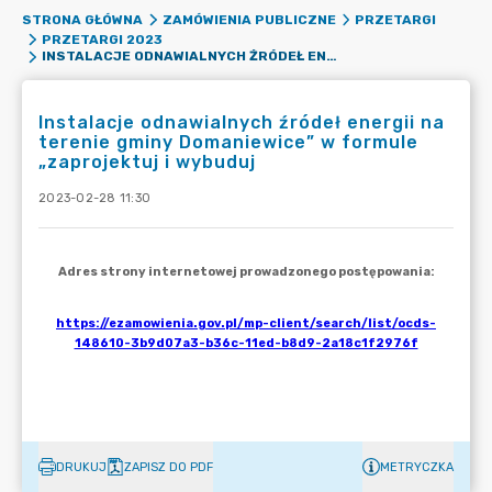
STRONA GŁÓWNA
ZAMÓWIENIA PUBLICZNE
PRZETARGI
PRZETARGI 2023
INSTALACJE ODNAWIALNYCH ŹRÓDEŁ ENERGII NA TERENIE GMINY DOMANIEWICE” W FORMULE „ZAPROJEKTUJ I WYBUDUJ
Instalacje odnawialnych źródeł energii na
terenie gminy Domaniewice” w formule
„zaprojektuj i wybuduj
2023-02-28 11:30
DRUKUJ
ZAPISZ DO PDF
METRYCZKA