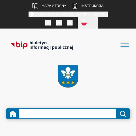
MAPA STRONY
INSTRUKCJA
KONTRAST DLA OSÓB SŁABOWIDZĄCYCH
PL
biuletyn
informacji publicznej