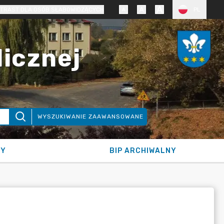
TRAST DLA OSÓB SŁABOWIDZĄCYCH
PL
licznej
WYSZUKIWANIE ZAAWANSOWANE
NY
BIP ARCHIWALNY