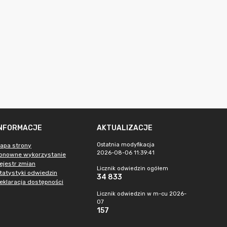
INFORMACJE
AKTUALIZACJE
Ostatnia modyfikacja
apa strony
2026-08-06 11:39:41
onowne wykorzystanie
ejestr zmian
Licznik odwiedzin ogółem
tatystyki odwiedzin
34 833
eklaracja dostępności
Licznik odwiedzin w m-cu 2026-
07
157