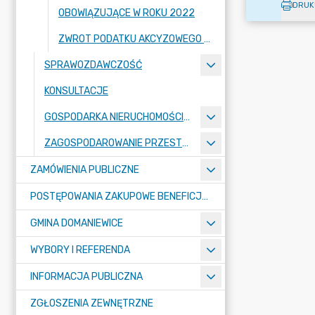
DRUK
OBOWIĄZUJĄCE W ROKU 2022
ZWROT PODATKU AKCYZOWEGO ZAWARTEGO W CENIE OLEJU NAPĘDOWEGO
SPRAWOZDAWCZOŚĆ
KONSULTACJE
GOSPODARKA NIERUCHOMOŚCIAMI
ZAGOSPODAROWANIE PRZESTRZENNE
ZAMÓWIENIA PUBLICZNE
POSTĘPOWANIA ZAKUPOWE BENEFICJENTÓW DOTACJI
GMINA DOMANIEWICE
WYBORY I REFERENDA
INFORMACJA PUBLICZNA
ZGŁOSZENIA ZEWNĘTRZNE