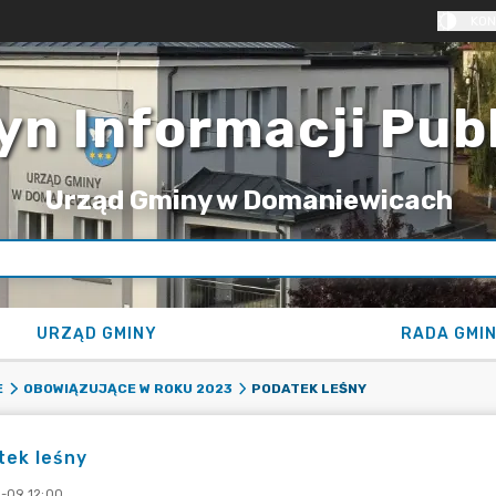
KON
yn Informacji Pub
Urząd Gminy w Domaniewicach
URZĄD GMINY
RADA GMI
PODATEK LEŚNY
E
OBOWIĄZUJĄCE W ROKU 2023
tek leśny
-09 12:00