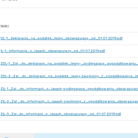
NIKI
DL-1_deklaracja_na_podatek_lesny_obowiazujacy_od_01.07.2019.pdf
IL-1_Informacja_o_lasach_obowiazujacy_od_01.07.2019.pdf
ZDL-1_Zal._do_deklaracji_na_podatek_lesny-_podlegajacy_popodatkowaniu_
ZDL-2_Zal._do_deklaracji_na_podatek_lesny-zwolniony_z_opodatkowania_ob
ZIL-1_Zal._do_informacji_o_lasach-podlegajaca_opodatkowaniu_obowiazujac
ZIL-2_Zal._do_informacji_o_lasach-zwolniony_z_opodatkowania_obowiazujac
ZIL-3_Zal_do_informacji_o_lasach_obowiazujacy_od_01.07.2019.pdf