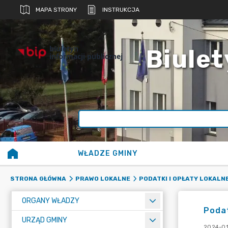
MAPA STRONY
INSTRUKCJA
biuletyn
Biulet
informacji publicznej
WŁADZE GMINY
STRONA GŁÓWNA
PRAWO LOKALNE
PODATKI I OPŁATY LOKALN
ORGANY WŁADZY
Poda
URZĄD GMINY
2024-01