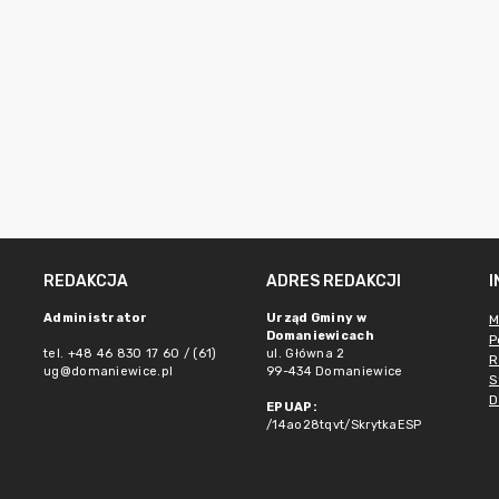
REDAKCJA
ADRES REDAKCJI
Administrator
Urząd Gminy w
M
Domaniewicach
P
tel. +48 46 830 17 60 / (61)
ul. Główna 2
R
ug@domaniewice.pl
99-434 Domaniewice
S
D
EPUAP:
/14ao28tqvt/SkrytkaESP