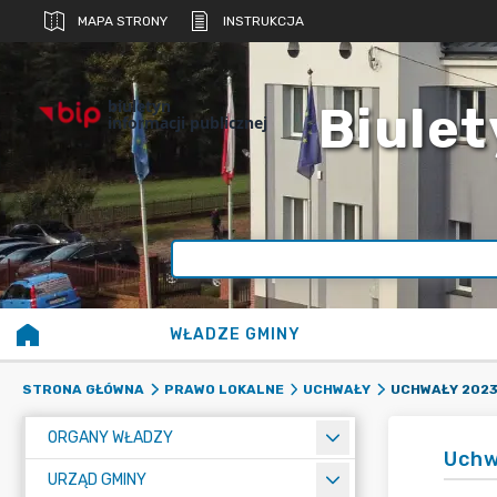
MAPA STRONY
INSTRUKCJA
biuletyn
Biulet
informacji publicznej
WŁADZE GMINY
UCHWAŁY 202
STRONA GŁÓWNA
PRAWO LOKALNE
UCHWAŁY
ORGANY WŁADZY
Uchw
URZĄD GMINY