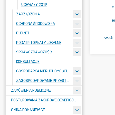
UCHWAŁY 2019
9
.
ZARZĄDZENIA
10
OCHRONA ŚRODOWISKA
BUDŻET
POKAŻ
:
PODATKI I OPŁATY LOKALNE
SPRAWOZDAWCZOŚĆ
KONSULTACJE
GOSPODARKA NIERUCHOMOŚCIAMI
ZAGOSPODAROWANIE PRZESTRZENNE
ZAMÓWIENIA PUBLICZNE
POSTĘPOWANIA ZAKUPOWE BENEFICJENTÓW DOTACJI
GMINA DOMANIEWICE