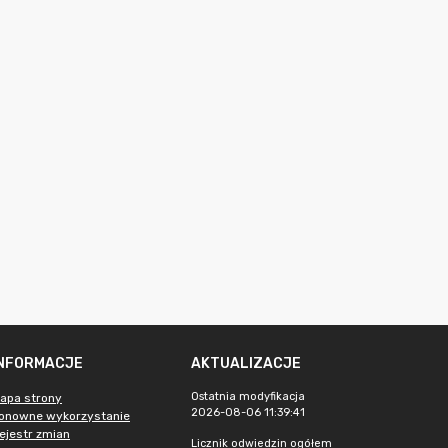
INFORMACJE
AKTUALIZACJE
Ostatnia modyfikacja
apa strony
2026-08-06 11:39:41
onowne wykorzystanie
ejestr zmian
Licznik odwiedzin ogółem