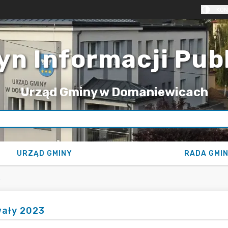
KON
yn Informacji Pub
Urząd Gminy w Domaniewicach
URZĄD GMINY
RADA GMI
3
ały 2023