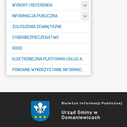
WYBORY I REFERENDA
INFORMACJA PUBLICZNA
ZGŁOSZENIA ZEWNĘTRZNE
CYBERBEZPIECZEŃSTWO
RODO
ELEKTRONICZNA PLATFORMA USŁUG ADMINISTRACJI PUBLICZNEJ - EPUAP
PONOWNE WYKORZYSTANIE INFORMACJI PUBLICZNEJ
Biuletyn Informacji Publicznej
Urząd Gminy w
Domaniewicach