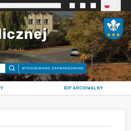
TRAST DLA OSÓB SŁABOWIDZĄCYCH
PL
licznej
WYSZUKIWANIE ZAAWANSOWANE
NY
BIP ARCHIWALNY