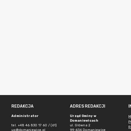
REDAKCJA
ADRES REDAKCJI
Administrator
Urząd Gminy w
M
Domaniewicach
P
tel. +48 46 830 17 60 / (61)
ul. Główna 2
R
ug@domaniewice.pl
99-434 Domaniewice