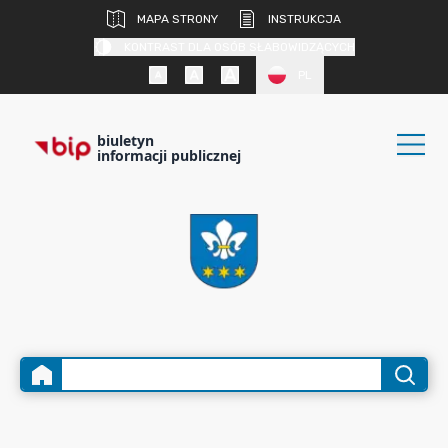
MAPA STRONY
INSTRUKCJA
KONTRAST DLA OSÓB SŁABOWIDZĄCYCH
PL
biuletyn
informacji publicznej