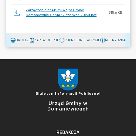
Zarządzenie nr 48-23 Wójta Gminy
315.6 KB
Domaniewice z dnia 12 czerwca 2023r.pdf
DRUKUJ
ZAPISZ DO PDF
POPRZEDNIE WERSJE
METRYCZKA
Biuletyn Informacji Publicznej
Urząd Gminy w
Domaniewicach
REDAKCJA