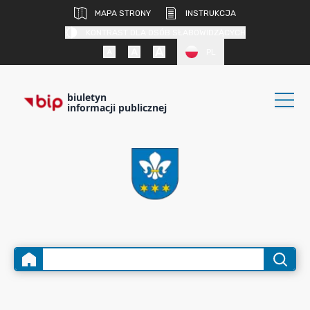
MAPA STRONY
INSTRUKCJA
KONTRAST DLA OSÓB SŁABOWIDZĄCYCH
PL
biuletyn
informacji publicznej