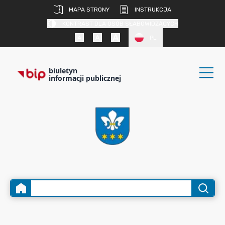
MAPA STRONY
INSTRUKCJA
KONTRAST DLA OSÓB SŁABOWIDZĄCYCH
PL
biuletyn
informacji publicznej