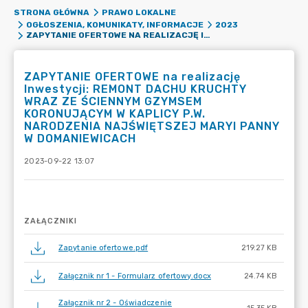
STRONA GŁÓWNA
PRAWO LOKALNE
OGŁOSZENIA, KOMUNIKATY, INFORMACJE
2023
ZAPYTANIE OFERTOWE NA REALIZACJĘ INWESTYCJI: REMONT DACHU KRUCHTY WRAZ ZE ŚCIENNYM GZYMSEM KORONUJĄCYM W KAPLICY P.W. NARODZENIA NAJŚWIĘTSZEJ MARYI PANNY W DOMANIEWICACH
ZAPYTANIE OFERTOWE na realizację
Inwestycji: REMONT DACHU KRUCHTY
WRAZ ZE ŚCIENNYM GZYMSEM
KORONUJĄCYM W KAPLICY P.W.
NARODZENIA NAJŚWIĘTSZEJ MARYI PANNY
W DOMANIEWICACH
2023-09-22 13:07
ZAŁĄCZNIKI
Zapytanie ofertowe.pdf
219.27 KB
Załącznik nr 1 - Formularz ofertowy.docx
24.74 KB
Załącznik nr 2 - Oświadczenie