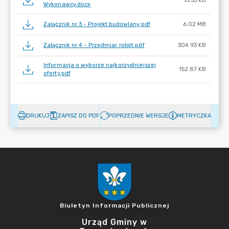
15.35 KB
Wykonawcy.docx
Załącznik nr 3 - Projekt budowlany.pdf
6.02 MB
Załącznik nr 4 - Przedmiar robót.pdf
304.93 KB
Informacja o wyborze najkorzystniejszej
152.87 KB
oferty.pdf
DRUKUJ
ZAPISZ DO PDF
POPRZEDNIE WERSJE
METRYCZKA
Biuletyn Informacji Publicznej
Urząd Gminy w