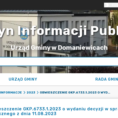
KON
yn Informacji Pub
Urząd Gminy w Domaniewicach
URZĄD GMINY
RADA GMI
OBWIESZCZENIE GKP.6733.1.2023 O WYDANIU DECYZJI W SPRAWIE USTALENIA LOKALIZACJI INWESTYCJI CELU PUBLICZNEGO Z DNIA 11.08.2023
 INFORMACJE
2023
szczenie GKP.6733.1.2023 o wydaniu decyzji w spraw
cznego z dnia 11.08.2023