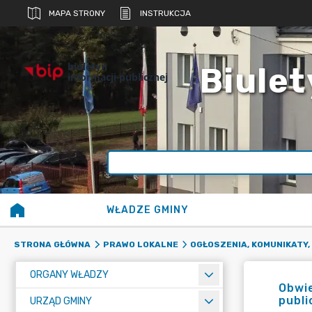
MAPA STRONY
INSTRUKCJA
biuletyn
Biulet
informacji publicznej
WŁADZE GMINY
STRONA GŁÓWNA
PRAWO LOKALNE
OGŁOSZENIA, KOMUNIKATY,
ORGANY WŁADZY
Obwie
publi
URZĄD GMINY