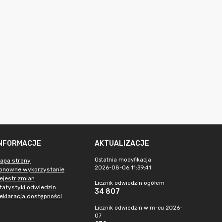
INFORMACJE
AKTUALIZACJE
Ostatnia modyfikacja
apa strony
2026-08-06 11:39:41
onowne wykorzystanie
ejestr zmian
Licznik odwiedzin ogółem
tatystyki odwiedzin
34 807
eklaracja dostępności
Licznik odwiedzin w m-cu 2026-
07