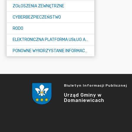
ZGŁOSZENIA ZEWNĘTRZNE
CYBERBEZPIECZEŃSTWO
RODO
ELEKTRONICZNA PLATFORMA USŁUG ADMINISTRACJI PUBLICZNEJ - EPUAP
PONOWNE WYKORZYSTANIE INFORMACJI PUBLICZNEJ
Biuletyn Informacji Publicznej
Urząd Gminy w
Domaniewicach