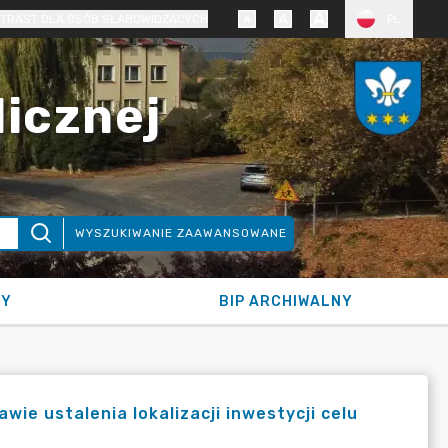
TRAST DLA OSÓB SŁABOWIDZĄCYCH
PL
licznej
WYSZUKIWANIE ZAAWANSOWANE
NY
BIP ARCHIWALNY
ie ustalenia lokalizacji inwestycji celu