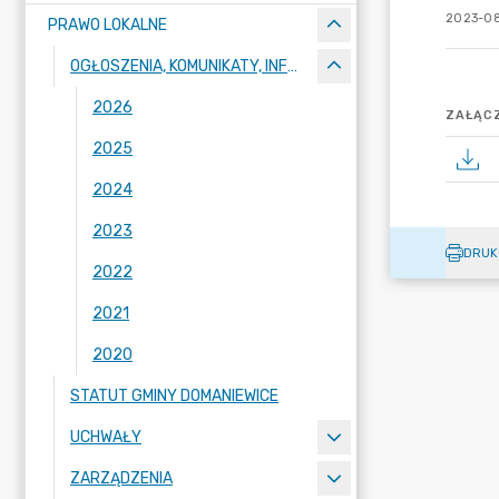
2023-08
PRAWO LOKALNE
OGŁOSZENIA, KOMUNIKATY, INFORMACJE
2026
ZAŁĄCZ
2025
2024
2023
DRUK
2022
2021
2020
STATUT GMINY DOMANIEWICE
UCHWAŁY
ZARZĄDZENIA