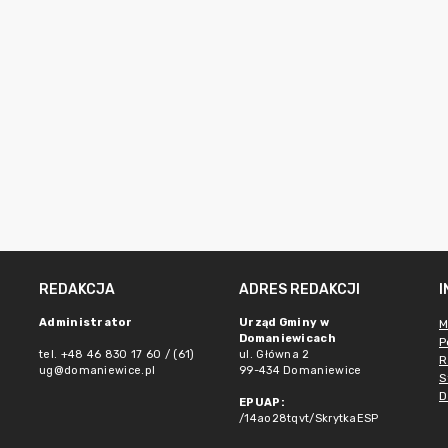
REDAKCJA
ADRES REDAKCJI
Administrator
Urząd Gminy w
M
Domaniewicach
P
tel. +48 46 830 17 60 / (61)
ul. Główna 2
R
ug@domaniewice.pl
99-434 Domaniewice
S
D
EPUAP:
/14ao28tqvt/SkrytkaESP