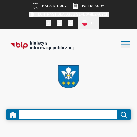
MAPA STRONY
INSTRUKCJA
KONTRAST DLA OSÓB SŁABOWIDZĄCYCH
PL
biuletyn
informacji publicznej