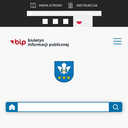
MAPA STRONY
INSTRUKCJA
KONTRAST DLA OSÓB SŁABOWIDZĄCYCH
PL
biuletyn
informacji publicznej