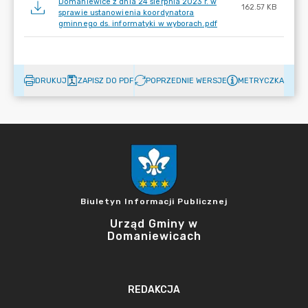
Domaniewice z dnia 24 sierpnia 2023 r. w
162.57 KB
sprawie ustanowienia koordynatora
gminnego ds. informatyki w wyborach.pdf
DRUKUJ
ZAPISZ DO PDF
POPRZEDNIE WERSJE
METRYCZKA
Biuletyn Informacji Publicznej
Urząd Gminy w
Domaniewicach
REDAKCJA