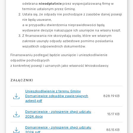
ZAŁĄCZNIKI
Unieszkodliwienie z terenu Gminy
Domaniewice odpadów zawierających
828.19 KB
azbest.pdf
Domaniewice - zgłoszenie chęci udziału
15.17 KB
2024.docx
Domaniewice - zgłoszenie chęci udziału
85.15 KB
2024.pdf