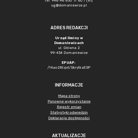
tel. +48 46 830 17 60 / (61)
ug@domaniewice.pl
ADRES REDAKCJI
Urząd Gminy w
Domaniewicach
ul. Główna 2
99-434 Domaniewice
EPUAP:
/14ao28tqvt/SkrytkaESP
INFORMACJE
Mapa strony
Ponowne wykorzystanie
Rejestr zmian
Statystyki odwiedzin
Deklaracja dostępności
AKTUALIZACJE