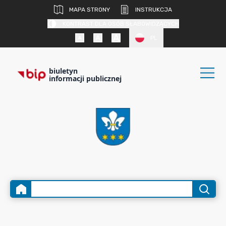
MAPA STRONY
INSTRUKCJA
KONTRAST DLA OSÓB SŁABOWIDZĄCYCH
PL
biuletyn
informacji publicznej