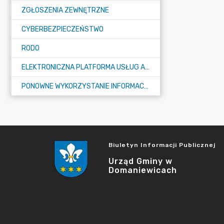
ZGŁOSZENIA ZEWNĘTRZNE
CYBERBEZPIECZEŃSTWO
RODO
ELEKTRONICZNA PLATFORMA USŁUG ADMINISTRACJI PUBLICZNEJ - EPUAP
PONOWNE WYKORZYSTANIE INFORMACJI PUBLICZNEJ
Biuletyn Informacji Publicznej
Urząd Gminy w
Domaniewicach