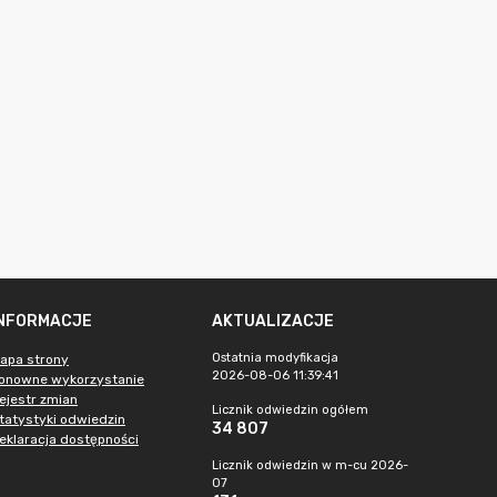
INFORMACJE
AKTUALIZACJE
Ostatnia modyfikacja
apa strony
2026-08-06 11:39:41
onowne wykorzystanie
ejestr zmian
Licznik odwiedzin ogółem
tatystyki odwiedzin
34 807
eklaracja dostępności
Licznik odwiedzin w m-cu 2026-
07