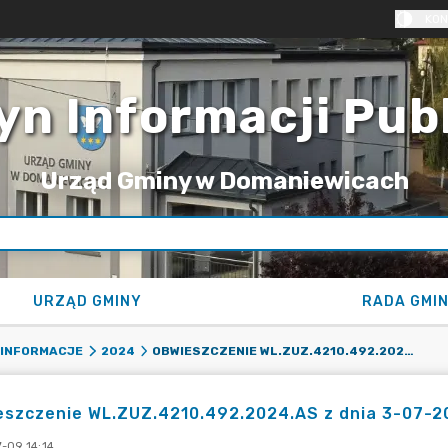
KON
yn Informacji Pub
Urząd Gminy w Domaniewicach
URZĄD GMINY
RADA GMI
OBWIESZCZENIE WL.ZUZ.4210.492.2024.AS Z DNIA 3-07-2024R
 INFORMACJE
2024
eszczenie WL.ZUZ.4210.492.2024.AS z dnia 3-07-2
-09 14:14