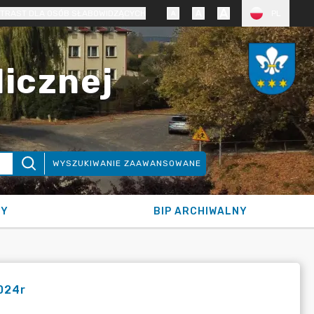
TRAST DLA OSÓB SŁABOWIDZĄCYCH
PL
licznej
WYSZUKIWANIE ZAAWANSOWANE
NY
BIP ARCHIWALNY
024r