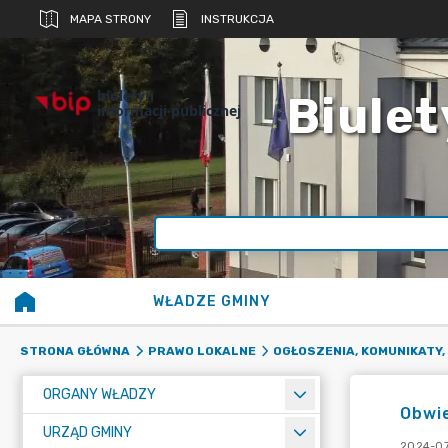
MAPA STRONY
INSTRUKCJA
biuletyn
Biulet
informacji publicznej
WŁADZE GMINY
STRONA GŁÓWNA
PRAWO LOKALNE
OGŁOSZENIA, KOMUNIKATY,
ORGANY WŁADZY
Obwi
URZĄD GMINY
2024-07