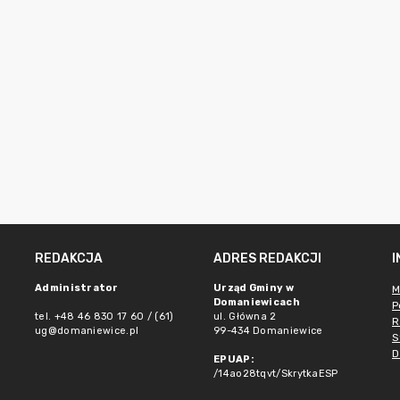
REDAKCJA
ADRES REDAKCJI
Administrator
Urząd Gminy w
M
Domaniewicach
P
tel. +48 46 830 17 60 / (61)
ul. Główna 2
R
ug@domaniewice.pl
99-434 Domaniewice
S
D
EPUAP:
/14ao28tqvt/SkrytkaESP