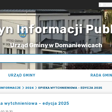
KON
yn Informacji Pub
Urząd Gminy w Domaniewicach
URZĄD GMINY
RADA GMI
OPIEKA WYTCHNIENIOWA – EDYCJA 2025
 INFORMACJE
2024
a wytchnieniowa – edycja 2025
-20 15:30