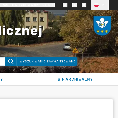
TRAST DLA OSÓB SŁABOWIDZĄCYCH
PL
licznej
WYSZUKIWANIE ZAAWANSOWANE
NY
BIP ARCHIWALNY