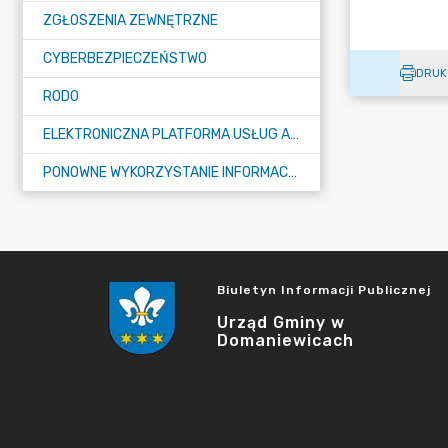
ZGŁOSZENIA ZEWNĘTRZNE
CYBERBEZPIECZEŃSTWO
DRUK
RODO
ELEKTRONICZNA PLATFORMA USŁUG ADMINISTRACJI PUBLICZNEJ - EPUAP
PONOWNE WYKORZYSTANIE INFORMACJI PUBLICZNEJ
Biuletyn Informacji Publicznej
Urząd Gminy w
Domaniewicach