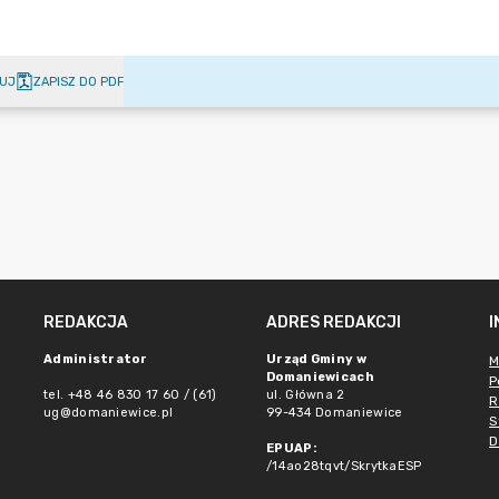
UJ
ZAPISZ DO PDF
REDAKCJA
ADRES REDAKCJI
Administrator
Urząd Gminy w
M
Domaniewicach
P
tel. +48 46 830 17 60 / (61)
ul. Główna 2
R
ug@domaniewice.pl
99-434 Domaniewice
S
D
EPUAP:
/14ao28tqvt/SkrytkaESP