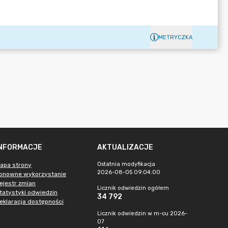
METRYCZKA
INFORMACJE
AKTUALIZACJE
Ostatnia modyfikacja
apa strony
2026-08-05 09:04:00
onowne wykorzystanie
ejestr zmian
Licznik odwiedzin ogółem
tatystyki odwiedzin
34 792
eklaracja dostępności
Licznik odwiedzin w m-cu 2026-
07