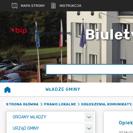
MAPA STRONY
INSTRUKCJA
biuletyn
Biulet
informacji publicznej
WŁADZE GMINY
STRONA GŁÓWNA
PRAWO LOKALNE
OGŁOSZENIA, KOMUNIKATY,
ORGANY WŁADZY
Opiek
URZĄD GMINY
2024-11