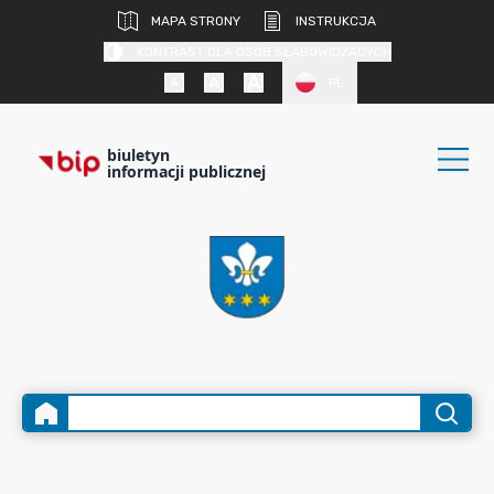
MAPA STRONY
INSTRUKCJA
KONTRAST DLA OSÓB SŁABOWIDZĄCYCH
PL
biuletyn
informacji publicznej