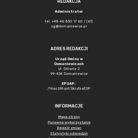
REDAKCJA
Administrator
tel. +48 46 830 17 60 / (61)
ug@domaniewice.pl
ADRES REDAKCJI
Urząd Gminy w
Domaniewicach
ul. Główna 2
99-434 Domaniewice
EPUAP:
/14ao28tqvt/SkrytkaESP
INFORMACJE
Mapa strony
Ponowne wykorzystanie
Rejestr zmian
Statystyki odwiedzin