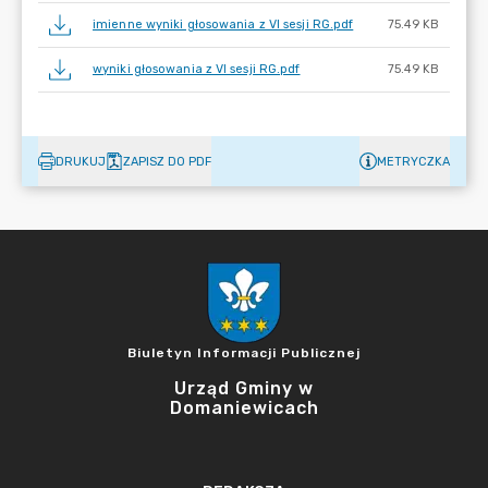
imienne wyniki głosowania z VI sesji RG.pdf
75.49 KB
wyniki głosowania z VI sesji RG.pdf
75.49 KB
DRUKUJ
ZAPISZ DO PDF
METRYCZKA
Biuletyn Informacji Publicznej
Urząd Gminy w
Domaniewicach