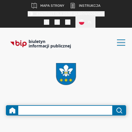
MAPA STRONY
INSTRUKCJA
KONTRAST DLA OSÓB SŁABOWIDZĄCYCH
PL
biuletyn
informacji publicznej