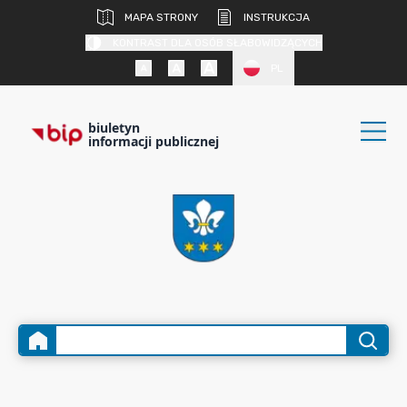
MAPA STRONY
INSTRUKCJA
KONTRAST DLA OSÓB SŁABOWIDZĄCYCH
PL
biuletyn
informacji publicznej