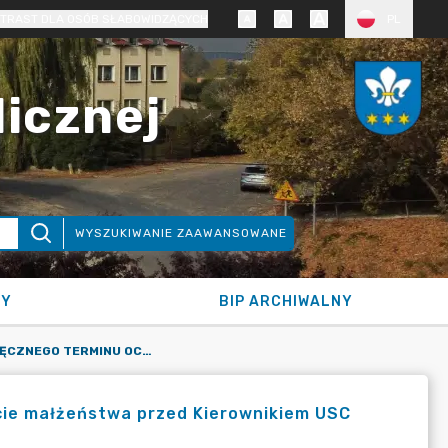
TRAST DLA OSÓB SŁABOWIDZĄCYCH
PL
licznej
WYSZUKIWANIE ZAAWANSOWANE
NY
BIP ARCHIWALNY
SKRÓCENIE MIESIĘCZNEGO TERMINU OCZEKIWANIA NA ZAWARCIE MAŁŻEŃSTWA PRZED KIEROWNIKIEM USC
cie małżeństwa przed Kierownikiem USC