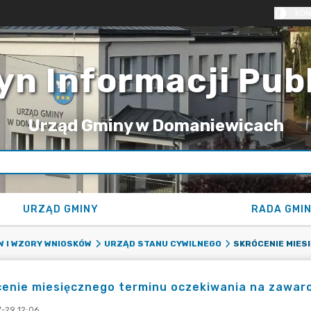
KON
yn Informacji Pub
Urząd Gminy w Domaniewicach
URZĄD GMINY
RADA GMI
 I WZORY WNIOSKÓW
URZĄD STANU CYWILNEGO
cenie miesięcznego terminu oczekiwania na zawar
-29 12:06