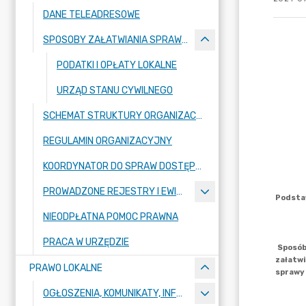
DANE TELEADRESOWE
SPOSOBY ZAŁATWIANIA SPRAW I WZORY WNIOSKÓW
PODATKI I OPŁATY LOKALNE
URZĄD STANU CYWILNEGO
SCHEMAT STRUKTURY ORGANIZACYJNEJ
REGULAMIN ORGANIZACYJNY
KOORDYNATOR DO SPRAW DOSTĘPNOŚCI
PROWADZONE REJESTRY I EWIDENCJE
NIEODPŁATNA POMOC PRAWNA
PRACA W URZĘDZIE
PRAWO LOKALNE
OGŁOSZENIA, KOMUNIKATY, INFORMACJE