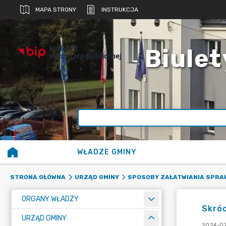
MAPA STRONY
INSTRUKCJA
biuletyn
Biulet
informacji publicznej
WŁADZE GMINY
STRONA GŁÓWNA
URZĄD GMINY
SPOSOBY ZAŁATWIANIA SPRAW
ORGANY WŁADZY
Skró
URZĄD GMINY
2024-07