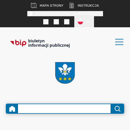
MAPA STRONY
INSTRUKCJA
KONTRAST DLA OSÓB SŁABOWIDZĄCYCH
PL
biuletyn
informacji publicznej