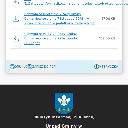
3_Zal._do_informacji_o_nieruchomosciach_i_obiektach_budo
Uchwała nr XLVII.275.18 Rady Gminy
Domaniewice z dnia 7 listopada 2018 r. w
97.06 KB
sprawie zwolnień w podatkach lokalnych.pdf
Uchwała nr VII.42.24 Rady Gminy
Domaniewice z dnia 29 listopada
182.08 KB
2024r.pdf
DRUKUJ
ZAPISZ DO PDF
METRYCZKA
Biuletyn Informacji Publicznej
Urząd Gminy w