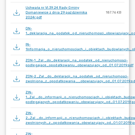
Uchwała nr VI.39.24 Rady Gminy
Domaniewice z dnia 29 października
187.76 KB
2024r.pdf
DN-
1_deklaracja_na_podatek_od_nieruchomosci_obowiazujacy_od
IN-
1Informacja_o_nieruchomosciach_i_obiektach_budowlanych_ob
ZDN-1_Zal._do_deklaracji_na_podatek_od_nieruchomosci-
podlegajace_opodatkowaniu_obowiazujacy_od_01.07.2019.pdf
ZDN-2_Zal._do_deklaracji_na_podatek_od_nieruchomosci-
zwolniona_z_opodatkowania__obowiazujacy_od_01.07.2019.pd
ZIN-
1_Zal._do_informacji_o_nieruchomosciach_i_obiektach_budow
podlegajacych_opodatkowaniu_obowiazujacy_od_01.07.2019.p
ZIN-
2_Zal._do_informacji_o_nieruchomosciach_i_obiektach_budow
zwolnionych_z_opodatkowania_obowiazujacy_od_01.07.2019.p
ZIN-