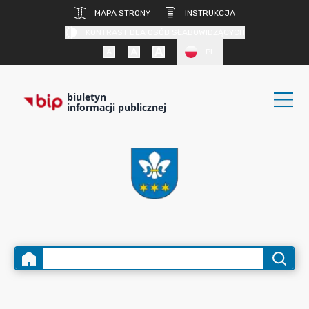
MAPA STRONY
INSTRUKCJA
KONTRAST DLA OSÓB SŁABOWIDZĄCYCH
PL
biuletyn
informacji publicznej