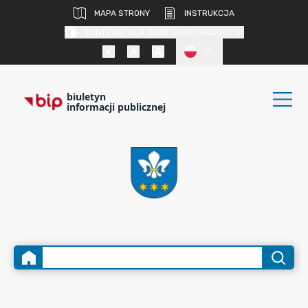
MAPA STRONY
INSTRUKCJA
KONTRAST DLA OSÓB SŁABOWIDZĄCYCH
PL
biuletyn
informacji publicznej