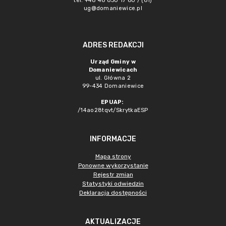
tel. +48 46 830 17 60 / (61)
ug@domaniewice.pl
ADRES REDAKCJI
Urząd Gminy w
Domaniewicach
ul. Główna 2
99-434 Domaniewice
EPUAP:
/14ao28tqvt/SkrytkaESP
INFORMACJE
Mapa strony
Ponowne wykorzystanie
Rejestr zmian
Statystyki odwiedzin
Deklaracja dostępności
AKTUALIZACJE