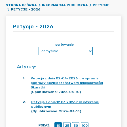
STRONA GŁÓWNA
INFORMACJA PUBLICZNA
PETYCJE
PETYCJE - 2026
Petycje - 2026
sortowanie:
Artykuły
:
1
.
Petycja z dnia 02-04-2026 r. w sprawie
poprawy bezpieczeństwa w miejscowości
Skaratki
(Opublikowano: 2026-04-10)
2
.
Petycja z dnia 12.03.2026 r. w interesie
publicznym
(Opublikowano: 2026-03-13)
POKAŻ
:
10
25
50
100