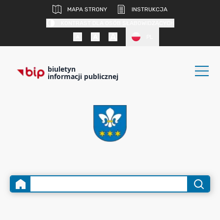
MAPA STRONY
INSTRUKCJA
KONTRAST DLA OSÓB SŁABOWIDZĄCYCH
PL
biuletyn
informacji publicznej