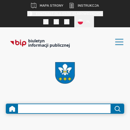
MAPA STRONY
INSTRUKCJA
KONTRAST DLA OSÓB SŁABOWIDZĄCYCH
PL
biuletyn
informacji publicznej