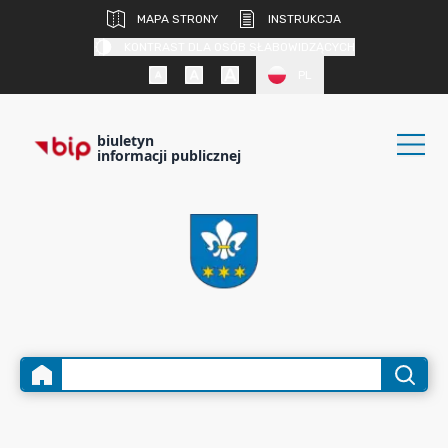
MAPA STRONY
INSTRUKCJA
KONTRAST DLA OSÓB SŁABOWIDZĄCYCH
PL
biuletyn
informacji publicznej