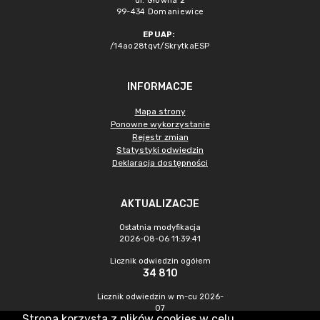
ul. Główna 2
99-434 Domaniewice
EPUAP:
/14ao28tqvt/SkrytkaESP
INFORMACJE
Mapa strony
Ponowne wykorzystanie
Rejestr zmian
Statystyki odwiedzin
Deklaracja dostępności
AKTUALIZACJE
Ostatnia modyfikacja
2026-08-06 11:39:41
Licznik odwiedzin ogółem
34 810
Licznik odwiedzin w m-cu 2026-
07
Strona korzysta z plików cookies w celu