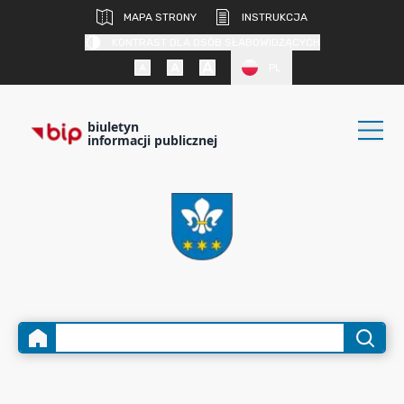
MAPA STRONY
INSTRUKCJA
KONTRAST DLA OSÓB SŁABOWIDZĄCYCH
PL
biuletyn
informacji publicznej